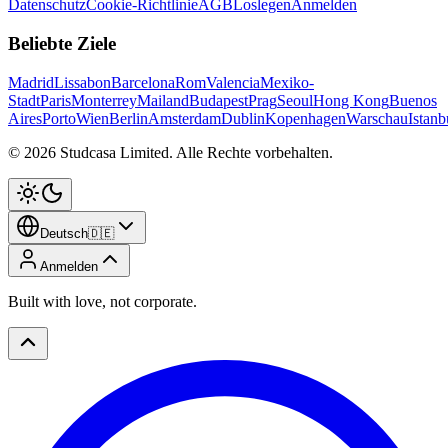
Datenschutz
Cookie-Richtlinie
AGB
Loslegen
Anmelden
Beliebte Ziele
Madrid
Lissabon
Barcelona
Rom
Valencia
Mexiko-
Stadt
Paris
Monterrey
Mailand
Budapest
Prag
Seoul
Hong Kong
Buenos
Aires
Porto
Wien
Berlin
Amsterdam
Dublin
Kopenhagen
Warschau
Istanb
©
2026
Studcasa Limited.
Alle Rechte vorbehalten.
Deutsch
🇩🇪
Anmelden
Built with love, not corporate.