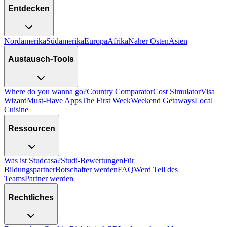
Entdecken
Nordamerika
Südamerika
Europa
Afrika
Naher Osten
Asien
Austausch-Tools
Where do you wanna go?
Country Comparator
Cost Simulator
Visa
Wizard
Must-Have Apps
The First Week
Weekend Getaways
Local
Cuisine
Ressourcen
Was ist Studcasa?
Studi-Bewertungen
Für
Bildungspartner
Botschafter werden
FAQ
Werd Teil des
Teams
Partner werden
Rechtliches