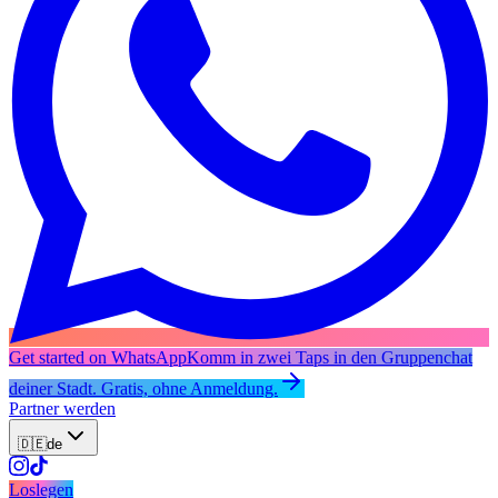
Get started on WhatsApp
Komm in zwei Taps in den Gruppenchat
deiner Stadt. Gratis, ohne Anmeldung.
Partner werden
🇩🇪
de
Loslegen