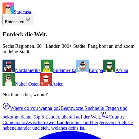
Studcasa
Entdecken
Entdeck die Welt
.
Sechs Regionen, 60+ Länder, 300+ Städte. Fang breit an und zoom
in deine Stadt.
Nordamerika
Südamerika
Europa
Afrika
Naher Osten
Asien
Noch unsicher, wohin?
Where do you wanna go?
Beantworte 5 schnelle Fragen und
bekomm deine Top 5 Länder, überall auf der Welt.
Country
Comparator
Zwischen zwei Ländern hin- und hergerissen? Stell sie
nebeneinander und sieh, welches deins ist.