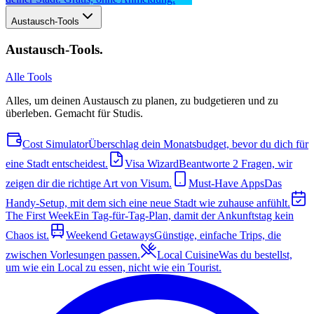
Austausch-Tools
Austausch-Tools
.
Alle Tools
Alles, um deinen Austausch zu planen, zu budgetieren und zu
überleben. Gemacht für Studis.
Cost Simulator
Überschlag dein Monatsbudget, bevor du dich für
eine Stadt entscheidest.
Visa Wizard
Beantworte 2 Fragen, wir
zeigen dir die richtige Art von Visum.
Must-Have Apps
Das
Handy-Setup, mit dem sich eine neue Stadt wie zuhause anfühlt.
The First Week
Ein Tag-für-Tag-Plan, damit der Ankunftstag kein
Chaos ist.
Weekend Getaways
Günstige, einfache Trips, die
zwischen Vorlesungen passen.
Local Cuisine
Was du bestellst,
um wie ein Local zu essen, nicht wie ein Tourist.