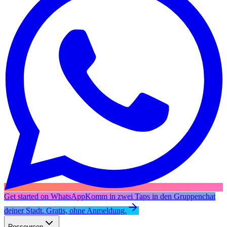
Get started on WhatsApp
Komm in zwei Taps in den Gruppenchat
deiner Stadt. Gratis, ohne Anmeldung.
Ressourcen