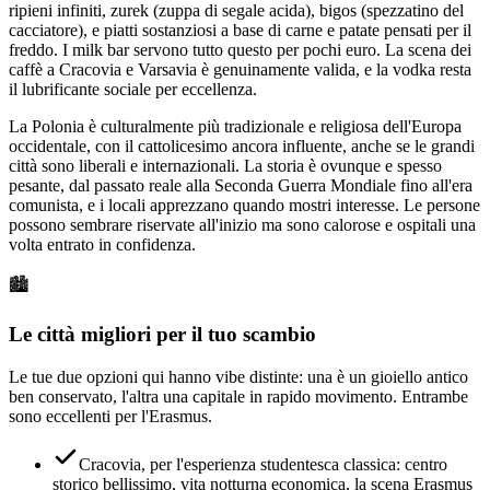
ripieni infiniti, zurek (zuppa di segale acida), bigos (spezzatino del
cacciatore), e piatti sostanziosi a base di carne e patate pensati per il
freddo. I milk bar servono tutto questo per pochi euro. La scena dei
caffè a Cracovia e Varsavia è genuinamente valida, e la vodka resta
il lubrificante sociale per eccellenza.
La Polonia è culturalmente più tradizionale e religiosa dell'Europa
occidentale, con il cattolicesimo ancora influente, anche se le grandi
città sono liberali e internazionali. La storia è ovunque e spesso
pesante, dal passato reale alla Seconda Guerra Mondiale fino all'era
comunista, e i locali apprezzano quando mostri interesse. Le persone
possono sembrare riservate all'inizio ma sono calorose e ospitali una
volta entrato in confidenza.
🏙️
Le città migliori per il tuo scambio
Le tue due opzioni qui hanno vibe distinte: una è un gioiello antico
ben conservato, l'altra una capitale in rapido movimento. Entrambe
sono eccellenti per l'Erasmus.
Cracovia, per l'esperienza studentesca classica: centro
storico bellissimo, vita notturna economica, la scena Erasmus