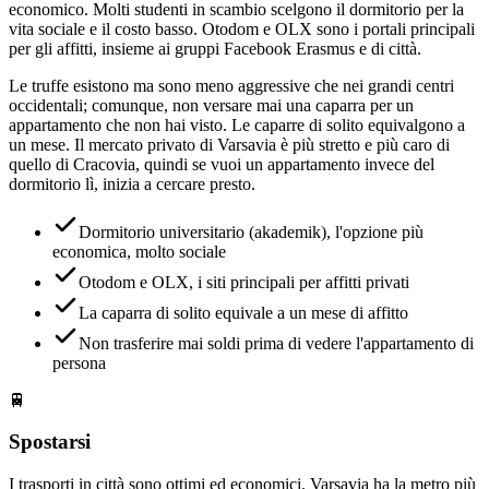
economico. Molti studenti in scambio scelgono il dormitorio per la
vita sociale e il costo basso. Otodom e OLX sono i portali principali
per gli affitti, insieme ai gruppi Facebook Erasmus e di città.
Le truffe esistono ma sono meno aggressive che nei grandi centri
occidentali; comunque, non versare mai una caparra per un
appartamento che non hai visto. Le caparre di solito equivalgono a
un mese. Il mercato privato di Varsavia è più stretto e più caro di
quello di Cracovia, quindi se vuoi un appartamento invece del
dormitorio lì, inizia a cercare presto.
Dormitorio universitario (akademik), l'opzione più
economica, molto sociale
Otodom e OLX, i siti principali per affitti privati
La caparra di solito equivale a un mese di affitto
Non trasferire mai soldi prima di vedere l'appartamento di
persona
🚆
Spostarsi
I trasporti in città sono ottimi ed economici. Varsavia ha la metro più