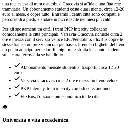
una rete estesa di tram e autobus; Cracovia si affida a una fitta rete
tramviaria. Un abbonamento studenti costa quasi niente, circa 12-20
euro al mese, e copre tutto. Entrambi i centri città sono compatti e
percorribili a piedi, e andare in bici è facile nei mesi più caldi.
Per gli spostamenti tra città, i treni PKP Intercity collegano
comodamente le città principali, Varsavia-Cracovia richiede circa 2
ore e mezza con il servizio veloce EIC/Pendolino. FlixBus copre le
stesse tratte a un prezzo ancora più basso. Prenota i biglietti del treno
un po' in anticipo per le tariffe migliori, e sfrutta lo sconto studenti
sulla carta ferroviaria se hai diritto.
Abbonamento mensile studenti ai trasporti, circa 12-20
euro
Varsavia-Cracovia, circa 2 ore e mezza in treno veloce
PKP Intercity, treni intercity comodi ed economici
FlixBus, l'opzione più economica tra le città
🎓
Università e vita accademica