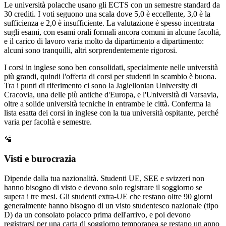
Le università polacche usano gli ECTS con un semestre standard da
30 crediti. I voti seguono una scala dove 5,0 è eccellente, 3,0 è la
sufficienza e 2,0 è insufficiente. La valutazione è spesso incentrata
sugli esami, con esami orali formali ancora comuni in alcune facoltà,
e il carico di lavoro varia molto da dipartimento a dipartimento:
alcuni sono tranquilli, altri sorprendentemente rigorosi.
I corsi in inglese sono ben consolidati, specialmente nelle università
più grandi, quindi l'offerta di corsi per studenti in scambio è buona.
Tra i punti di riferimento ci sono la Jagiellonian University di
Cracovia, una delle più antiche d'Europa, e l'Università di Varsavia,
oltre a solide università tecniche in entrambe le città. Conferma la
lista esatta dei corsi in inglese con la tua università ospitante, perché
varia per facoltà e semestre.
🛂
Visti e burocrazia
Dipende dalla tua nazionalità. Studenti UE, SEE e svizzeri non
hanno bisogno di visto e devono solo registrare il soggiorno se
supera i tre mesi. Gli studenti extra-UE che restano oltre 90 giorni
generalmente hanno bisogno di un visto studentesco nazionale (tipo
D) da un consolato polacco prima dell'arrivo, e poi devono
registrarsi per una carta di soggiorno temporanea se restano un anno