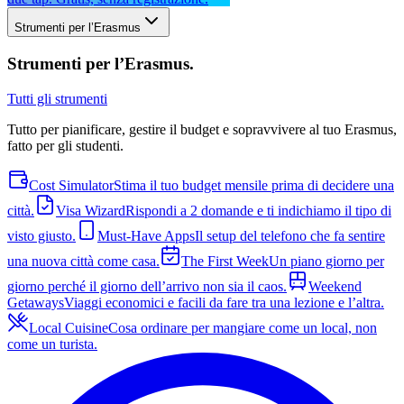
Strumenti per l’Erasmus
Strumenti per l’Erasmus
.
Tutti gli strumenti
Tutto per pianificare, gestire il budget e sopravvivere al tuo Erasmus,
fatto per gli studenti.
Cost Simulator
Stima il tuo budget mensile prima di decidere una
città.
Visa Wizard
Rispondi a 2 domande e ti indichiamo il tipo di
visto giusto.
Must-Have Apps
Il setup del telefono che fa sentire
una nuova città come casa.
The First Week
Un piano giorno per
giorno perché il giorno dell’arrivo non sia il caos.
Weekend
Getaways
Viaggi economici e facili da fare tra una lezione e l’altra.
Local Cuisine
Cosa ordinare per mangiare come un local, non
come un turista.