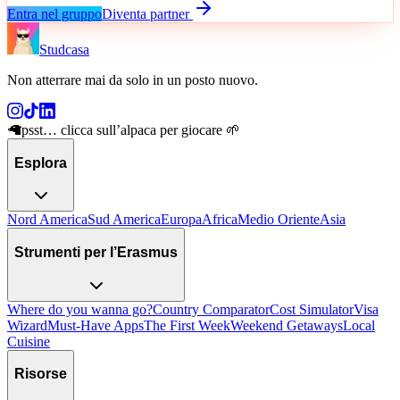
Entra nel gruppo
Diventa partner
Studcasa
Non atterrare mai da solo in un posto nuovo
.
🦙
psst… clicca sull’alpaca per giocare 🌱
Esplora
Nord America
Sud America
Europa
Africa
Medio Oriente
Asia
Strumenti per l’Erasmus
Where do you wanna go?
Country Comparator
Cost Simulator
Visa
Wizard
Must-Have Apps
The First Week
Weekend Getaways
Local
Cuisine
Risorse