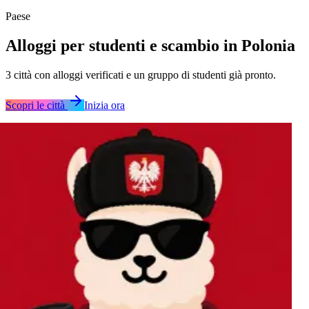
Paese
Alloggi per studenti e scambio in Polonia
3
città
con alloggi verificati e un gruppo di studenti già pronto.
Scopri le città
Inizia ora
Cracovia
Lodz
Varsavia
Cracovia
Lodz
Varsavia
Cracovia
Lodz
Varsavia
Cracovia
Lodz
Varsavia
Cracovia
Lodz
Varsavia