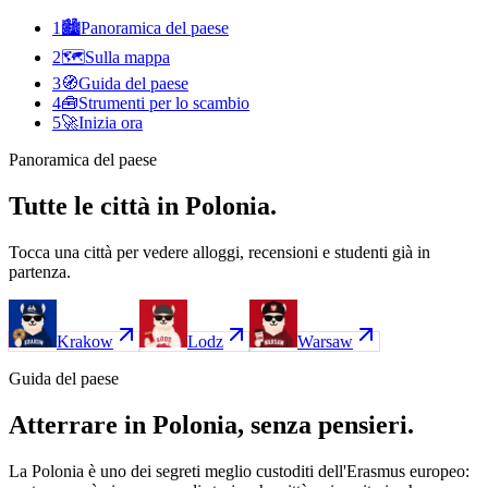
1
🏙️
Panoramica del paese
2
🗺️
Sulla mappa
3
🧭
Guida del paese
4
🧰
Strumenti per lo scambio
5
🚀
Inizia ora
Panoramica del paese
Tutte le città in Polonia.
Tocca una città per vedere alloggi, recensioni e studenti già in
partenza.
Krakow
Lodz
Warsaw
Guida del paese
Atterrare in Polonia, senza pensieri.
La Polonia è uno dei segreti meglio custoditi dell'Erasmus europeo: