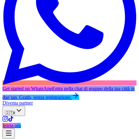
Get started on WhatsApp
Entra nella chat di gruppo della tua città in
due tap. Gratis, senza registrazione.
Diventa partner
🇮🇹
it
Inizia ora