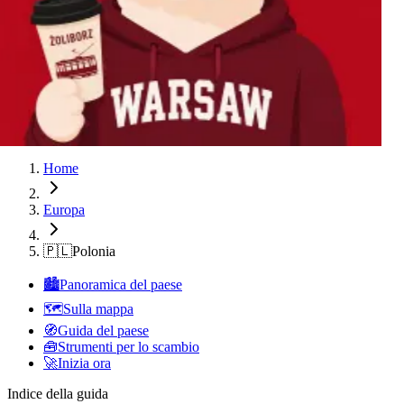
Cracovia
Lodz
Varsavia
Cracovia
Lodz
Varsavia
Cracovia
Lodz
Varsavia
Home
Europa
🇵🇱
Polonia
🏙️
Panoramica del paese
🗺️
Sulla mappa
🧭
Guida del paese
🧰
Strumenti per lo scambio
🚀
Inizia ora
Indice della guida