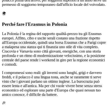
polacco prima dell'arrivo; per soggiorni superiori a un anno serve un
permesso di soggiorno temporaneo dall'ufficio locale del voivodato.
🌍
Perché fare l'Erasmus in Polonia
La Polonia è la regina del rapporto qualità-prezzo tra gli Erasmus
europei. Affitto, cibo e uscite serali costano una frazione rispetto
all'Europa occidentale, quindi una borsa Erasmus che a Parigi copre
a malapena una stanza qui ti finanzia uno stile di vita completo.
Cracovia e Varsavia sono città giovani, energiche, con una storia
profonda e un ritmo di modernizzazione velocissimo, e la posizione
centrale del paese rende i weekend in giro per la regione economici
e comodi.
I compromessi sono reali: gli inverni sono lunghi, grigi e davvero
freddi, e il polacco è una lingua tosta, anche se raramente ti serve
visto che i giovani parlano un ottimo inglese. La burocrazia può
essere lenta e all'antica. Ma per chi vuole vivere bene senza stress
economico ed esplorare una parte d'Europa che quasi nessun tuo
amico conosce, è difficile da battere.
🎉