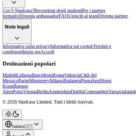
Cos’è Studcasa?
Recensioni degli studenti
Per i partner
formativi
Diventa ambassador
FAQ
Unisciti al team
Diventa partner
Note legali
Informativa sulla privacy
Informativa sui cookie
Termini e
condizioni
Inizia ora
Accedi
Destinazioni popolari
Madrid
Lisbona
Barcellona
Roma
Valencia
Città del
Messico
Parigi
Monterrey
Milano
Budapest
Praga
Seul
Hong
Kong
Buenos
Aires
Porto
Vienna
Berlin
Amsterdam
Dublin
Copenaghen
Varsavia
Istan
©
2026
Studcasa Limited.
Tutti i diritti riservati.
Italiano
🇮🇹