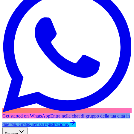
Get started on WhatsApp
Entra nella chat di gruppo della tua città in
due tap. Gratis, senza registrazione.
Risorse