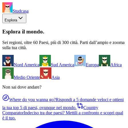
Studcasa
Esplora
Esplora il mondo
.
Sei regioni, oltre 60 Paesi, più di 300 città. Parti dall’ampio e zooma
sulla tua città.
Nord America
Sud America
Europa
Africa
Medio Oriente
Asia
Non sai dove andare?
Where do you wanna go?
Rispondi a 5 domande veloci e ottieni
la tua top 5 di paesi, ovunque nel mondo.
Country
Comparator
Indeciso tra due paesi? Mettili a confronto e scopri qual
è il tuo.