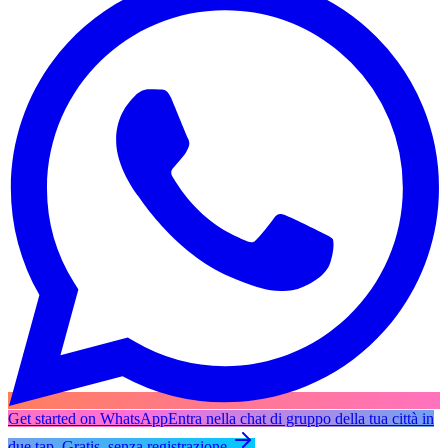
Get started on WhatsApp
Entra nella chat di gruppo della tua città in
due tap. Gratis, senza registrazione.