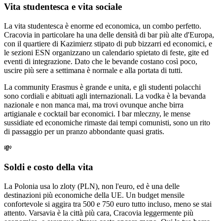
Vita studentesca e vita sociale
La vita studentesca è enorme ed economica, un combo perfetto.
Cracovia in particolare ha una delle densità di bar più alte d'Europa,
con il quartiere di Kazimierz stipato di pub bizzarri ed economici, e
le sezioni ESN organizzano un calendario spietato di feste, gite ed
eventi di integrazione. Dato che le bevande costano così poco,
uscire più sere a settimana è normale e alla portata di tutti.
La community Erasmus è grande e unita, e gli studenti polacchi
sono cordiali e abituati agli internazionali. La vodka è la bevanda
nazionale e non manca mai, ma trovi ovunque anche birra
artigianale e cocktail bar economici. I bar mleczny, le mense
sussidiate ed economiche rimaste dai tempi comunisti, sono un rito
di passaggio per un pranzo abbondante quasi gratis.
💸
Soldi e costo della vita
La Polonia usa lo zloty (PLN), non l'euro, ed è una delle
destinazioni più economiche della UE. Un budget mensile
confortevole si aggira tra 500 e 750 euro tutto incluso, meno se stai
attento. Varsavia è la città più cara, Cracovia leggermente più