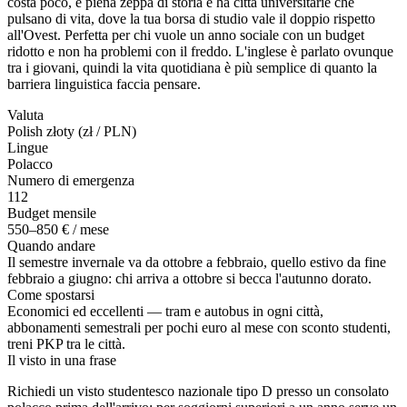
costa poco, è piena zeppa di storia e ha città universitarie che
pulsano di vita, dove la tua borsa di studio vale il doppio rispetto
all'Ovest. Perfetta per chi vuole un anno sociale con un budget
ridotto e non ha problemi con il freddo. L'inglese è parlato ovunque
tra i giovani, quindi la vita quotidiana è più semplice di quanto la
barriera linguistica faccia pensare.
Valuta
Polish złoty (zł / PLN)
Lingue
Polacco
Numero di emergenza
112
Budget mensile
550–850 € / mese
Quando andare
Il semestre invernale va da ottobre a febbraio, quello estivo da fine
febbraio a giugno: chi arriva a ottobre si becca l'autunno dorato.
Come spostarsi
Economici ed eccellenti — tram e autobus in ogni città,
abbonamenti semestrali per pochi euro al mese con sconto studenti,
treni PKP tra le città.
Il visto in una frase
Richiedi un visto studentesco nazionale tipo D presso un consolato