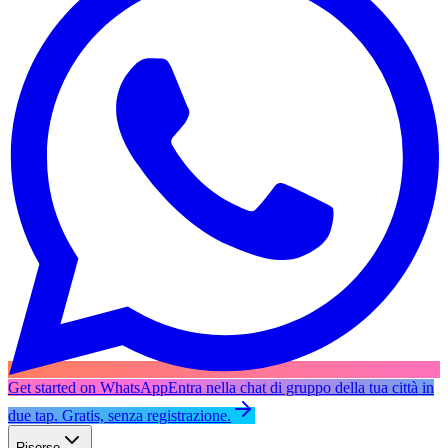
Get started on WhatsApp
Entra nella chat di gruppo della tua città in
due tap. Gratis, senza registrazione.
Risorse