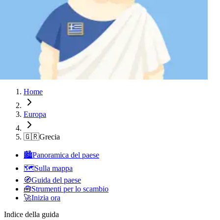
Atene
Atene
Atene
Atene
Atene
Atene
Atene
Atene
Atene
Home
Europa
🇬🇷
Grecia
🏙️
Panoramica del paese
🗺️
Sulla mappa
🧭
Guida del paese
🧰
Strumenti per lo scambio
🚀
Inizia ora
Indice della guida