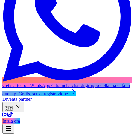
Get started on WhatsApp
Entra nella chat di gruppo della tua città in
due tap. Gratis, senza registrazione.
Diventa partner
🇮🇹
it
Inizia ora