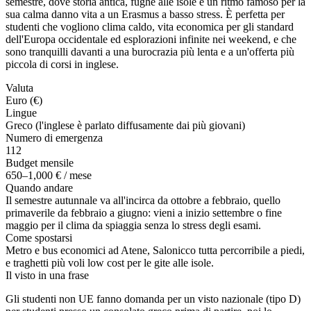
semestre, dove storia antica, fughe alle isole e un ritmo famoso per la
sua calma danno vita a un Erasmus a basso stress. È perfetta per
studenti che vogliono clima caldo, vita economica per gli standard
dell'Europa occidentale ed esplorazioni infinite nei weekend, e che
sono tranquilli davanti a una burocrazia più lenta e a un'offerta più
piccola di corsi in inglese.
Valuta
Euro (€)
Lingue
Greco (l'inglese è parlato diffusamente dai più giovani)
Numero di emergenza
112
Budget mensile
650–1,000 € / mese
Quando andare
Il semestre autunnale va all'incirca da ottobre a febbraio, quello
primaverile da febbraio a giugno: vieni a inizio settembre o fine
maggio per il clima da spiaggia senza lo stress degli esami.
Come spostarsi
Metro e bus economici ad Atene, Salonicco tutta percorribile a piedi,
e traghetti più voli low cost per le gite alle isole.
Il visto in una frase
Gli studenti non UE fanno domanda per un visto nazionale (tipo D)