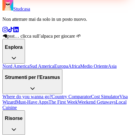
Studcasa
Non atterrare mai da solo in un posto nuovo
.
🦙
psst… clicca sull’alpaca per giocare 🌱
Esplora
Nord America
Sud America
Europa
Africa
Medio Oriente
Asia
Strumenti per l’Erasmus
Where do you wanna go?
Country Comparator
Cost Simulator
Visa
Wizard
Must-Have Apps
The First Week
Weekend Getaways
Local
Cuisine
Risorse