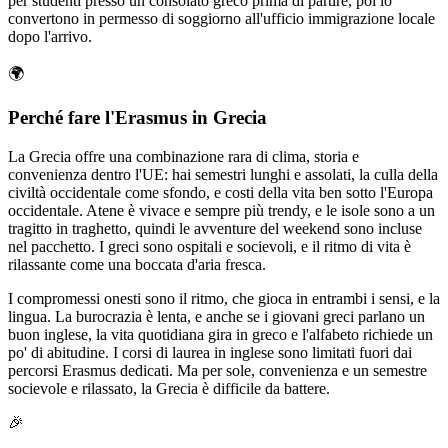
per studenti presso un consolato greco prima di partire, poi lo
convertono in permesso di soggiorno all'ufficio immigrazione locale
dopo l'arrivo.
🌍
Perché fare l'Erasmus in Grecia
La Grecia offre una combinazione rara di clima, storia e
convenienza dentro l'UE: hai semestri lunghi e assolati, la culla della
civiltà occidentale come sfondo, e costi della vita ben sotto l'Europa
occidentale. Atene è vivace e sempre più trendy, e le isole sono a un
tragitto in traghetto, quindi le avventure del weekend sono incluse
nel pacchetto. I greci sono ospitali e socievoli, e il ritmo di vita è
rilassante come una boccata d'aria fresca.
I compromessi onesti sono il ritmo, che gioca in entrambi i sensi, e la
lingua. La burocrazia è lenta, e anche se i giovani greci parlano un
buon inglese, la vita quotidiana gira in greco e l'alfabeto richiede un
po' di abitudine. I corsi di laurea in inglese sono limitati fuori dai
percorsi Erasmus dedicati. Ma per sole, convenienza e un semestre
socievole e rilassato, la Grecia è difficile da battere.
🎉