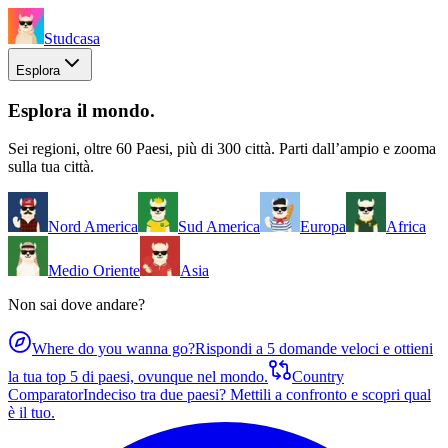
Studcasa
Esplora
Esplora il mondo
.
Sei regioni, oltre 60 Paesi, più di 300 città. Parti dall’ampio e zooma
sulla tua città.
Nord America
Sud America
Europa
Africa
Medio Oriente
Asia
Non sai dove andare?
Where do you wanna go?
Rispondi a 5 domande veloci e ottieni
la tua top 5 di paesi, ovunque nel mondo.
Country
Comparator
Indeciso tra due paesi? Mettili a confronto e scopri qual
è il tuo.