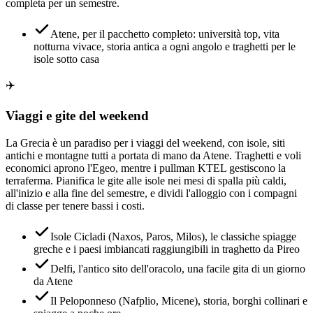
completa per un semestre.
Atene, per il pacchetto completo: università top, vita
notturna vivace, storia antica a ogni angolo e traghetti per le
isole sotto casa
✈️
Viaggi e gite del weekend
La Grecia è un paradiso per i viaggi del weekend, con isole, siti
antichi e montagne tutti a portata di mano da Atene. Traghetti e voli
economici aprono l'Egeo, mentre i pullman KTEL gestiscono la
terraferma. Pianifica le gite alle isole nei mesi di spalla più caldi,
all'inizio e alla fine del semestre, e dividi l'alloggio con i compagni
di classe per tenere bassi i costi.
Isole Cicladi (Naxos, Paros, Milos), le classiche spiagge
greche e i paesi imbiancati raggiungibili in traghetto da Pireo
Delfi, l'antico sito dell'oracolo, una facile gita di un giorno
da Atene
Il Peloponneso (Nafplio, Micene), storia, borghi collinari e