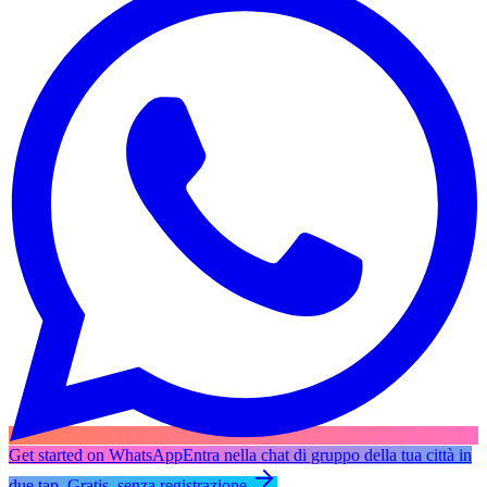
Get started on WhatsApp
Entra nella chat di gruppo della tua città in
due tap. Gratis, senza registrazione.