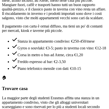
mese, affitto incluso, ad Atene, meno nelle città più piccole.
Mangiare fuori, caffè e trasporti hanno tutti un buon rapporto
qualità-prezzo, e il classico pasto in taverna con vino resta un affare.
Il riscaldamento in inverno e i prodotti importati sono dove i costi
salgono, visto che molti appartamenti vecchi sono cari da scaldare.
Il pagamento con carta è ormai diffuso, ma tieni un po' di contanti
per mercati, kiosk e taverne più piccole.
Stanza in appartamento condiviso: €250-450/mese
Gyros o souvlaki: €3-5; pasto in taverna con vino: €12-18
Corsa in metro o bus ad Atene, circa €1,20
Freddo espresso al bar: €2-3,50
Piano telefonico mensile con dati: €10-15
🏠
Trovare casa
La maggior parte degli studenti Erasmus affitta una stanza in un
appartamento condiviso, visto che gli alloggi universitari
scarseggiano e sono riservati per lo più a studenti locali secondo