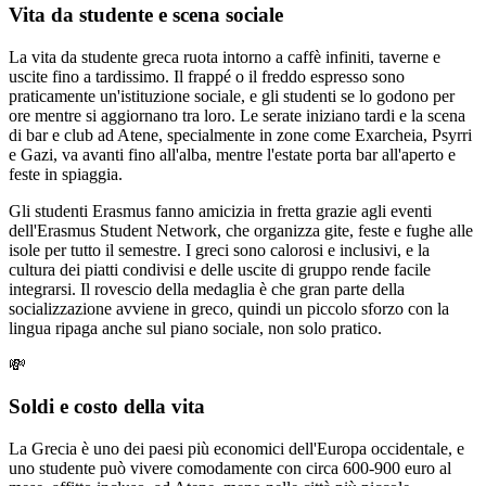
Vita da studente e scena sociale
La vita da studente greca ruota intorno a caffè infiniti, taverne e
uscite fino a tardissimo. Il frappé o il freddo espresso sono
praticamente un'istituzione sociale, e gli studenti se lo godono per
ore mentre si aggiornano tra loro. Le serate iniziano tardi e la scena
di bar e club ad Atene, specialmente in zone come Exarcheia, Psyrri
e Gazi, va avanti fino all'alba, mentre l'estate porta bar all'aperto e
feste in spiaggia.
Gli studenti Erasmus fanno amicizia in fretta grazie agli eventi
dell'Erasmus Student Network, che organizza gite, feste e fughe alle
isole per tutto il semestre. I greci sono calorosi e inclusivi, e la
cultura dei piatti condivisi e delle uscite di gruppo rende facile
integrarsi. Il rovescio della medaglia è che gran parte della
socializzazione avviene in greco, quindi un piccolo sforzo con la
lingua ripaga anche sul piano sociale, non solo pratico.
💸
Soldi e costo della vita
La Grecia è uno dei paesi più economici dell'Europa occidentale, e
uno studente può vivere comodamente con circa 600-900 euro al