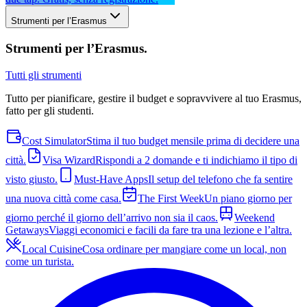
Strumenti per l’Erasmus
Strumenti per l’Erasmus
.
Tutti gli strumenti
Tutto per pianificare, gestire il budget e sopravvivere al tuo Erasmus,
fatto per gli studenti.
Cost Simulator
Stima il tuo budget mensile prima di decidere una
città.
Visa Wizard
Rispondi a 2 domande e ti indichiamo il tipo di
visto giusto.
Must-Have Apps
Il setup del telefono che fa sentire
una nuova città come casa.
The First Week
Un piano giorno per
giorno perché il giorno dell’arrivo non sia il caos.
Weekend
Getaways
Viaggi economici e facili da fare tra una lezione e l’altra.
Local Cuisine
Cosa ordinare per mangiare come un local, non
come un turista.