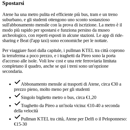
Spostarsi
Atene ha una metro pulita ed efficiente più bus, tram e un treno
suburbano, e gli studenti ottengono uno sconto sostanzioso
sull'abbonamento mensile con la prova di iscrizione. La metro è il
modo più rapido per spostarsi e funziona persino da museo
archeologico, con reperti esposti in alcune stazioni. Le app di ride-
sharing e Beat (l'app taxi) sono economiche per le nottate.
Per viaggiare fuori dalla capitale, i pullman KTEL tra città coprono
la terraferma a poco prezzo, e i traghetti da Pireo sono la porta
d'accesso alle isole. Voli low cost e una rete ferroviaria limitata
completano il quadro, anche se qui i treni sono un'opzione
secondaria.
Abbonamento mensile ai trasporti di Atene, circa €30 a
prezzo pieno, molto meno per gli studenti
Singolo biglietto metro o bus, circa €1,20
Traghetto da Pireo a un'isola vicina: €10-40 a seconda
della velocità
Pullman KTEL tra città, Atene per Delfi o il Peloponneso:
€15-30