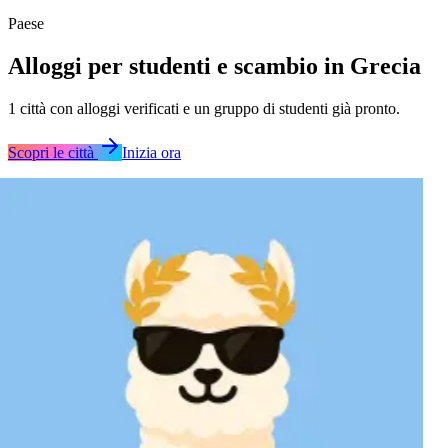
Paese
Alloggi per studenti e scambio in Grecia
1
città
con alloggi verificati e un gruppo di studenti già pronto.
Scopri le città
Inizia ora
Atene
Atene
Atene
Atene
Atene
Atene
Atene
Atene
Atene
Atene
Atene
Atene
Atene
Atene
Atene