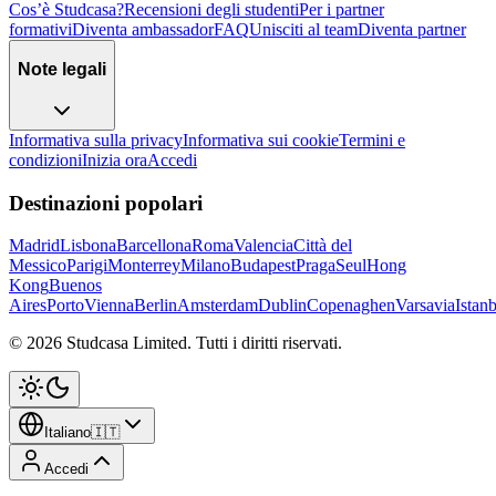
Cos’è Studcasa?
Recensioni degli studenti
Per i partner
formativi
Diventa ambassador
FAQ
Unisciti al team
Diventa partner
Note legali
Informativa sulla privacy
Informativa sui cookie
Termini e
condizioni
Inizia ora
Accedi
Destinazioni popolari
Madrid
Lisbona
Barcellona
Roma
Valencia
Città del
Messico
Parigi
Monterrey
Milano
Budapest
Praga
Seul
Hong
Kong
Buenos
Aires
Porto
Vienna
Berlin
Amsterdam
Dublin
Copenaghen
Varsavia
Istan
©
2026
Studcasa Limited.
Tutti i diritti riservati.
Italiano
🇮🇹
Accedi