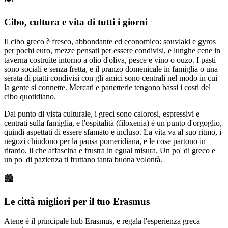
Cibo, cultura e vita di tutti i giorni
Il cibo greco è fresco, abbondante ed economico: souvlaki e gyros
per pochi euro, mezze pensati per essere condivisi, e lunghe cene in
taverna costruite intorno a olio d'oliva, pesce e vino o ouzo. I pasti
sono sociali e senza fretta, e il pranzo domenicale in famiglia o una
serata di piatti condivisi con gli amici sono centrali nel modo in cui
la gente si connette. Mercati e panetterie tengono bassi i costi del
cibo quotidiano.
Dal punto di vista culturale, i greci sono calorosi, espressivi e
centrati sulla famiglia, e l'ospitalità (filoxenia) è un punto d'orgoglio,
quindi aspettati di essere sfamato e incluso. La vita va al suo ritmo, i
negozi chiudono per la pausa pomeridiana, e le cose partono in
ritardo, il che affascina e frustra in egual misura. Un po' di greco e
un po' di pazienza ti fruttano tanta buona volontà.
🏙️
Le città migliori per il tuo Erasmus
Atene è il principale hub Erasmus, e regala l'esperienza greca