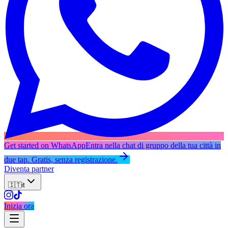
Get started on WhatsApp
Entra nella chat di gruppo della tua città in
due tap. Gratis, senza registrazione.
Diventa partner
🇮🇹
it
Inizia ora