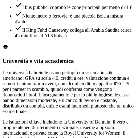
I bus pubblici coprono le zone principali per meno di 1 €
Niente metro o ferrovia: è una piccola isola a misura
d'auto
Il King Fahd Causeway collega all'Arabia Saudita (circa
45 min fino ad Al Khobar)
🎓
Università e vita accademica
Le università bahreinite usano perlopiù un sistema in stile
americano: GPA su scala 4.0, crediti a ore, valutazione continua e
semestri autunno/primavera, con alcuni crediti mappati sull'ECTS
per i partner in scambio, quindi conferma come vengono
riconosciuti i tuoi. L'insegnamento è per lo più in inglese, le classi
hanno dimensioni moderate, e il carico di lavoro è costante,
distribuito tra compiti, quiz e esami intermedi piuttosto che un unico
esame finale.
Le istituzioni chiave includono la University of Bahrain, il vero e
proprio ateneo di riferimento nazionale, insieme a opzioni
internazionali e private come la Royal University for Women, il