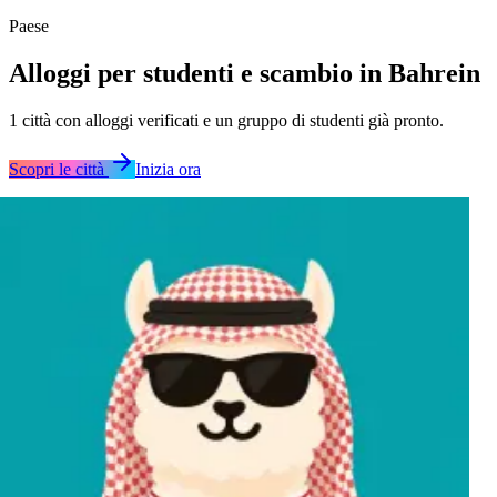
Paese
Alloggi per studenti e scambio in Bahrein
1
città
con alloggi verificati e un gruppo di studenti già pronto.
Scopri le città
Inizia ora
Manama
Manama
Manama
Manama
Manama
Manama
Manama
Manama
Manama
Manama
Manama
Manama
Manama
Manama
Manama