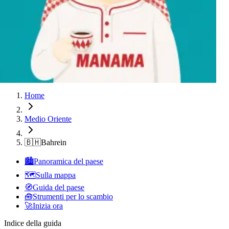
Manama
Manama
Manama
Manama
Manama
Manama
Manama
Manama
Manama
Home
Medio Oriente
🇧🇭
Bahrein
🏙️
Panoramica del paese
🗺️
Sulla mappa
🧭
Guida del paese
🧰
Strumenti per lo scambio
🚀
Inizia ora
Indice della guida