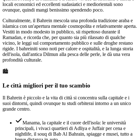
locali economici ed eccellenti sudasiatici e mediorientali sono
ovunque, quindi mangi benissimo spendendo poco.
Culturalmente, il Bahrein mescola una profonda tradizione araba e
islamica con un'apertura mentale cosmopolita e relativamente aperta.
Vestiti in modo modesto in pubblico, sii rispettoso durante il
Ramadan, e ricorda che, per quanto sia più rilassato di qualche
vicino, le leggi sul comportamento pubblico e sulle droghe restano
rigide. I bahreiniti sono noti per calore e ospitalità, e la lunga storia
dell'isola, dall'antica Dilmun alla pesca delle perle, le dà una vera
profondità culturale.
🏙️
Le città migliori per il tuo scambio
Il Bahrein è piccolo e la vita di città si concentra sulla capitale e i
suoi dintorni, quindi ovunque tu studi orbiterai intorno a un unico
grande centro.
Manama, la capitale e il cuore dell'isola: le università
principali, i vivaci quartieri di Adliya e Juffair per cena e
nightlife, il souq di Bab Al Bahrain, spiagge e musei, tutto a
breve distanza in auto