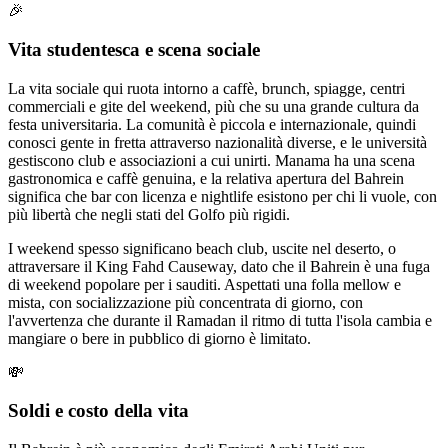
🎉
Vita studentesca e scena sociale
La vita sociale qui ruota intorno a caffè, brunch, spiagge, centri
commerciali e gite del weekend, più che su una grande cultura da
festa universitaria. La comunità è piccola e internazionale, quindi
conosci gente in fretta attraverso nazionalità diverse, e le università
gestiscono club e associazioni a cui unirti. Manama ha una scena
gastronomica e caffè genuina, e la relativa apertura del Bahrein
significa che bar con licenza e nightlife esistono per chi li vuole, con
più libertà che negli stati del Golfo più rigidi.
I weekend spesso significano beach club, uscite nel deserto, o
attraversare il King Fahd Causeway, dato che il Bahrein è una fuga
di weekend popolare per i sauditi. Aspettati una folla mellow e
mista, con socializzazione più concentrata di giorno, con
l'avvertenza che durante il Ramadan il ritmo di tutta l'isola cambia e
mangiare o bere in pubblico di giorno è limitato.
💸
Soldi e costo della vita