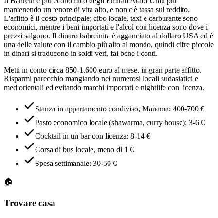
Il Bahrein è più economico degli Emirati Arabi Uniti pur
mantenendo un tenore di vita alto, e non c'è tassa sul reddito.
L'affitto è il costo principale; cibo locale, taxi e carburante sono
economici, mentre i beni importati e l'alcol con licenza sono dove i
prezzi salgono. Il dinaro bahreinita è agganciato al dollaro USA ed è
una delle valute con il cambio più alto al mondo, quindi cifre piccole
in dinari si traducono in soldi veri, fai bene i conti.
Metti in conto circa 850-1.600 euro al mese, in gran parte affitto.
Risparmi parecchio mangiando nei numerosi locali sudasiatici e
mediorientali ed evitando marchi importati e nightlife con licenza.
Stanza in appartamento condiviso, Manama: 400-700 €
Pasto economico locale (shawarma, curry house): 3-6 €
Cocktail in un bar con licenza: 8-14 €
Corsa di bus locale, meno di 1 €
Spesa settimanale: 30-50 €
🏠
Trovare casa