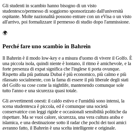
Gli studenti in scambio hanno bisogno di un visto
studentesco/permesso di soggiorno sponsorizzato dall'università
ospitante. Molte nazionalità possono entrare con un eVisa o un visto
all'arrivo, poi formalizzare il permesso di studio dopo l'ammissione.
🌍
Perché fare uno scambio in Bahrein
Il Bahrein è il modo low-key e a misura d'uomo di vivere il Golfo. È
una piccola isola, quindi niente è lontano, il ritmo è amichevole, e la
forte presenza di expat significa che l'inglese ti porta ovunque.
Rispetto alla più patinata Dubai è più economico, più calmo e più
rilassato socialmente, con la fama di essere il più liberale degli stati
del Golfo su cose come la nightlife, mantenendo comunque sole
tutto l'anno e una sicurezza quasi totale.
Gli avvertimenti onesti: il caldo estivo e l'umidità sono intensi, la
scena studentesca è piccola, ed è comunque una società
conservatrice con leggi rigide e occasionali sensibilità politiche da
rispettare. Ma se vuoi calore, sicurezza, una vera cultura araba e
islamica, e una destinazione sotto il radar che pochi dei tuoi amici
avranno fatto, il Bahrein è una scelta intelligente e originale.