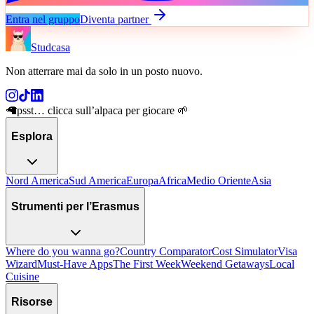
Entra nel gruppo
Diventa partner
Studcasa
Non atterrare mai da solo in un posto nuovo
.
🦙
psst… clicca sull’alpaca per giocare 🌱
Esplora
Nord America
Sud America
Europa
Africa
Medio Oriente
Asia
Strumenti per l’Erasmus
Where do you wanna go?
Country Comparator
Cost Simulator
Visa
Wizard
Must-Have Apps
The First Week
Weekend Getaways
Local
Cuisine
Risorse