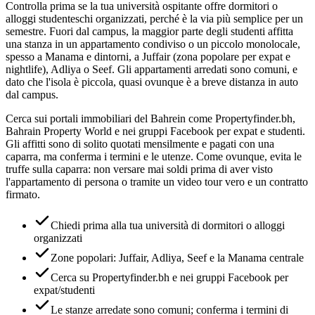
Controlla prima se la tua università ospitante offre dormitori o
alloggi studenteschi organizzati, perché è la via più semplice per un
semestre. Fuori dal campus, la maggior parte degli studenti affitta
una stanza in un appartamento condiviso o un piccolo monolocale,
spesso a Manama e dintorni, a Juffair (zona popolare per expat e
nightlife), Adliya o Seef. Gli appartamenti arredati sono comuni, e
dato che l'isola è piccola, quasi ovunque è a breve distanza in auto
dal campus.
Cerca sui portali immobiliari del Bahrein come Propertyfinder.bh,
Bahrain Property World e nei gruppi Facebook per expat e studenti.
Gli affitti sono di solito quotati mensilmente e pagati con una
caparra, ma conferma i termini e le utenze. Come ovunque, evita le
truffe sulla caparra: non versare mai soldi prima di aver visto
l'appartamento di persona o tramite un video tour vero e un contratto
firmato.
Chiedi prima alla tua università di dormitori o alloggi
organizzati
Zone popolari: Juffair, Adliya, Seef e la Manama centrale
Cerca su Propertyfinder.bh e nei gruppi Facebook per
expat/studenti
Le stanze arredate sono comuni; conferma i termini di