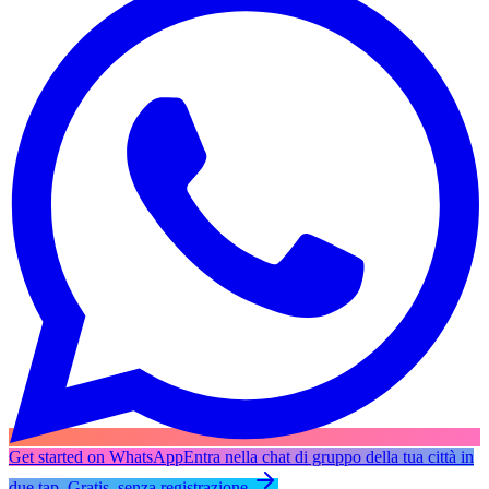
Get started on WhatsApp
Entra nella chat di gruppo della tua città in
due tap. Gratis, senza registrazione.