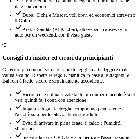
Gran Premio del Bahrein, weekend di Formula 1, se le
date coincidono
Dubai, Doha e Muscat, voli brevi ed economici attraverso
il Golfo
Arabia Saudita (Al Khobar), attraversa il causeway in
auto per un weekend, con il visto giusto
💡
Consigli da insider ed errori da principianti
Gli errori più comuni sono ignorare le leggi locali e leggere male
valuta e caldo. Rispetta le regole, pianifica in base alle stagioni, e il
Bahrein è facile, sicuro e genuinamente accogliente.
Ricorda che il dinaro vale tanto: un numero piccolo è soldi
veri, quindi fai i conti con attenzione
Impara le leggi: le droghe comportano pene severe e
l'alcol è solo per locali con licenza e adulti
Evita di arrivare in piena estate; il caldo e l'umidità
sfiancano
Sistema la carta CPR, la visita medica e l'assicurazione