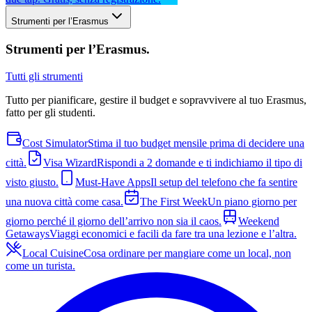
Strumenti per l’Erasmus
Strumenti per l’Erasmus
.
Tutti gli strumenti
Tutto per pianificare, gestire il budget e sopravvivere al tuo Erasmus,
fatto per gli studenti.
Cost Simulator
Stima il tuo budget mensile prima di decidere una
città.
Visa Wizard
Rispondi a 2 domande e ti indichiamo il tipo di
visto giusto.
Must-Have Apps
Il setup del telefono che fa sentire
una nuova città come casa.
The First Week
Un piano giorno per
giorno perché il giorno dell’arrivo non sia il caos.
Weekend
Getaways
Viaggi economici e facili da fare tra una lezione e l’altra.
Local Cuisine
Cosa ordinare per mangiare come un local, non
come un turista.