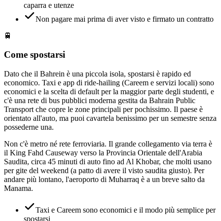
caparra e utenze
Non pagare mai prima di aver visto e firmato un contratto
🚆
Come spostarsi
Dato che il Bahrein è una piccola isola, spostarsi è rapido ed
economico. Taxi e app di ride-hailing (Careem e servizi locali) sono
economici e la scelta di default per la maggior parte degli studenti, e
c'è una rete di bus pubblici moderna gestita da Bahrain Public
Transport che copre le zone principali per pochissimo. Il paese è
orientato all'auto, ma puoi cavartela benissimo per un semestre senza
possederne una.
Non c'è metro né rete ferroviaria. Il grande collegamento via terra è
il King Fahd Causeway verso la Provincia Orientale dell'Arabia
Saudita, circa 45 minuti di auto fino ad Al Khobar, che molti usano
per gite del weekend (a patto di avere il visto saudita giusto). Per
andare più lontano, l'aeroporto di Muharraq è a un breve salto da
Manama.
Taxi e Careem sono economici e il modo più semplice per
spostarsi