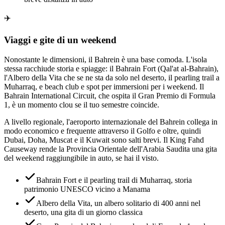
✈️
Viaggi e gite di un weekend
Nonostante le dimensioni, il Bahrein è una base comoda. L'isola
stessa racchiude storia e spiagge: il Bahrain Fort (Qal'at al-Bahrain),
l'Albero della Vita che se ne sta da solo nel deserto, il pearling trail a
Muharraq, e beach club e spot per immersioni per i weekend. Il
Bahrain International Circuit, che ospita il Gran Premio di Formula
1, è un momento clou se il tuo semestre coincide.
A livello regionale, l'aeroporto internazionale del Bahrein collega in
modo economico e frequente attraverso il Golfo e oltre, quindi
Dubai, Doha, Muscat e il Kuwait sono salti brevi. Il King Fahd
Causeway rende la Provincia Orientale dell'Arabia Saudita una gita
del weekend raggiungibile in auto, se hai il visto.
Bahrain Fort e il pearling trail di Muharraq, storia
patrimonio UNESCO vicino a Manama
Albero della Vita, un albero solitario di 400 anni nel
deserto, una gita di un giorno classica