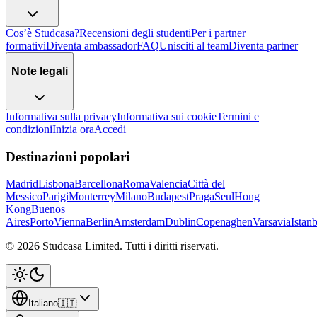
Cos’è Studcasa?
Recensioni degli studenti
Per i partner
formativi
Diventa ambassador
FAQ
Unisciti al team
Diventa partner
Note legali
Informativa sulla privacy
Informativa sui cookie
Termini e
condizioni
Inizia ora
Accedi
Destinazioni popolari
Madrid
Lisbona
Barcellona
Roma
Valencia
Città del
Messico
Parigi
Monterrey
Milano
Budapest
Praga
Seul
Hong
Kong
Buenos
Aires
Porto
Vienna
Berlin
Amsterdam
Dublin
Copenaghen
Varsavia
Istan
©
2026
Studcasa Limited.
Tutti i diritti riservati.
Italiano
🇮🇹