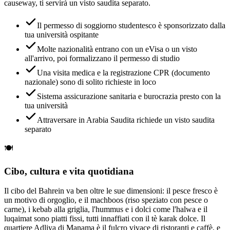
causeway, ti servirà un visto saudita separato.
Il permesso di soggiorno studentesco è sponsorizzato dalla
tua università ospitante
Molte nazionalità entrano con un eVisa o un visto
all'arrivo, poi formalizzano il permesso di studio
Una visita medica e la registrazione CPR (documento
nazionale) sono di solito richieste in loco
Sistema assicurazione sanitaria e burocrazia presto con la
tua università
Attraversare in Arabia Saudita richiede un visto saudita
separato
🍽️
Cibo, cultura e vita quotidiana
Il cibo del Bahrein va ben oltre le sue dimensioni: il pesce fresco è
un motivo di orgoglio, e il machboos (riso speziato con pesce o
carne), i kebab alla griglia, l'hummus e i dolci come l'halwa e il
luqaimat sono piatti fissi, tutti innaffiati con il tè karak dolce. Il
quartiere Adliya di Manama è il fulcro vivace di ristoranti e caffè, e