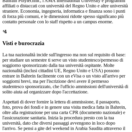
Bahrain Polytechnic, l'AMA International University e programmi
affiliati o distaccati con università del Regno Unito e altre università
straniere. Economia, ingegneria, informatica e finanza sono i punti
di forza più comuni, e le dimensioni ridotte spesso significano più
contatto personale con lo staff rispetto a un campus enorme.
🛂
Visti e burocrazia
La tua nazionalità incide sull'ingresso ma non sul requisito di base:
per studiare un semestre ti serve un visto studentesco/permesso di
soggiorno sponsorizzato dalla tua università ospitante. Molte
nazionalità (inclusi cittadini UE, Regno Unito e USA) possono
entrare in Bahrein facilmente con un eVisa o un visto all'arrivo per
soggiorni brevi, ma per l'iscrizione devi avere il permesso
studentesco sponsorizzato, che l'ufficio ammissioni dell'università di
solito aiuta ad organizzare dopo l'accettazione.
Aspettati di dover fornire la lettera di ammissione, il passaporto,
foto, prova dei fondi e in genere una visita medica fatta in Bahrein,
oltre alla registrazione per una carta CPR (documento nazionale) e
l'assicurazione sanitaria. Inizia la procedura presto con la tua
università, dato che diversi passaggi avvengono in loco dopo
l'arrivo. Se pensi a gite del weekend in Arabia Saudita attraverso il