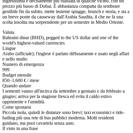
inglesissima e decisamente più rilassata di qualche vicino, con un
prezzo più basso di Dubai. È abbastanza compatta da sembrare
gestibile fin da subito, mette insieme spiagge, brunch e storia, e sta a
un breve ponte da causeway dall'Arabia Saudita, il che ne fa una
scelta insolita ma sorprendente per un semestre in Medio Oriente.
Valuta
Bahraini dinar (BHD), pegged to the US dollar and one of the
world's highest-valued currencies
Lingue
Arabo (ufficiale); l'inglese è parlato diffusamente e usato negli affari
e nello studio
Numero di emergenza
999
Budget mensile
850–1,600 € / mese
Quando andare
I semestri vanno all'incirca da settembre a gennaio e da febbraio a
giugno; arriva per la stagione fresca ed evita il caldo estivo
opprimente e l'umidità.
Come spostarsi
Piccola isola, quindi le distanze sono brevi; taxi economici e ride-
hailing più una rete di bus pubblici moderna. Molti residenti
guidano, ma puoi cavartela senza auto.
Il visto in una frase