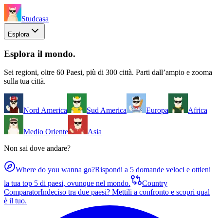
Studcasa
Esplora
Esplora il mondo
.
Sei regioni, oltre 60 Paesi, più di 300 città. Parti dall’ampio e zooma
sulla tua città.
Nord America
Sud America
Europa
Africa
Medio Oriente
Asia
Non sai dove andare?
Where do you wanna go?
Rispondi a 5 domande veloci e ottieni
la tua top 5 di paesi, ovunque nel mondo.
Country
Comparator
Indeciso tra due paesi? Mettili a confronto e scopri qual
è il tuo.