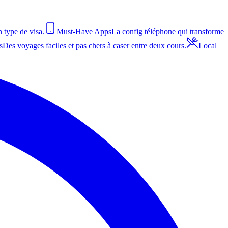
n type de visa.
Must-Have Apps
La config téléphone qui transforme
s
Des voyages faciles et pas chers à caser entre deux cours.
Local