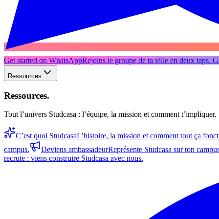
Get started on WhatsApp
Rejoins le groupe de ta ville en deux taps. Gr
Ressources
Ressources
.
Tout l’univers Studcasa : l’équipe, la mission et comment t’impliquer.
C’est quoi Studcasa
L’histoire, la mission et comment tout ça fonc
campus.
Deviens ambassadeur
Représente Studcasa sur ton campus
recrute : viens construire Studcasa avec nous.