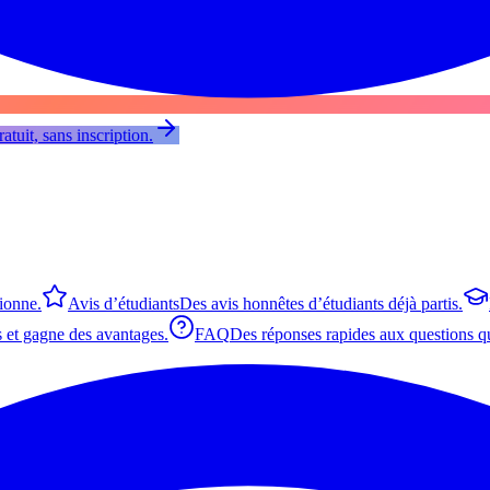
atuit, sans inscription.
tionne.
Avis d’étudiants
Des avis honnêtes d’étudiants déjà partis.
 et gagne des avantages.
FAQ
Des réponses rapides aux questions qu