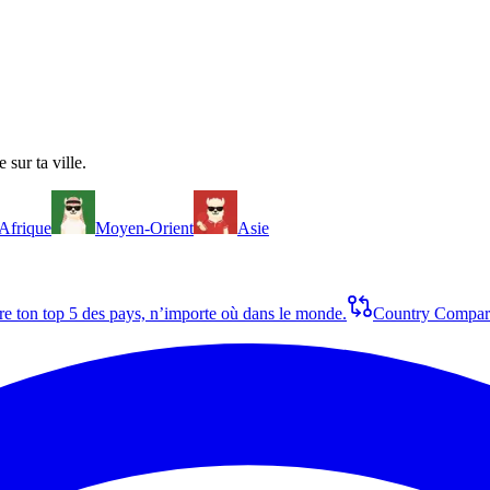
 sur ta ville.
Afrique
Moyen-Orient
Asie
re ton top 5 des pays, n’importe où dans le monde.
Country Compar