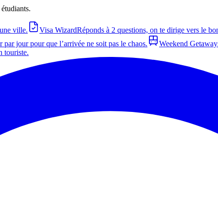
 étudiants.
une ville.
Visa Wizard
Réponds à 2 questions, on te dirige vers le bo
 par jour pour que l’arrivée ne soit pas le chaos.
Weekend Getaway
touriste.