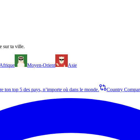
 sur ta ville.
Afrique
Moyen-Orient
Asie
re ton top 5 des pays, n’importe où dans le monde.
Country Compar