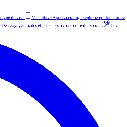
n type de visa.
Must-Have Apps
La config téléphone qui transforme
s
Des voyages faciles et pas chers à caser entre deux cours.
Local