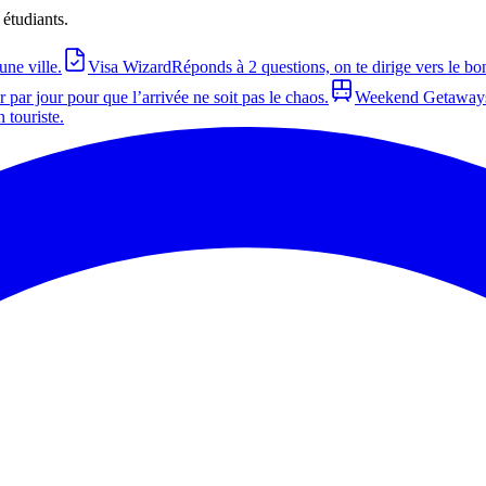
 étudiants.
une ville.
Visa Wizard
Réponds à 2 questions, on te dirige vers le bo
 par jour pour que l’arrivée ne soit pas le chaos.
Weekend Getaway
touriste.