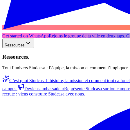
Get started on WhatsApp
Rejoins le groupe de ta ville en deux taps. Gr
Ressources
Ressources
.
Tout l’univers Studcasa : l’équipe, la mission et comment t’impliquer.
C’est quoi Studcasa
L’histoire, la mission et comment tout ça fonc
campus.
Deviens ambassadeur
Représente Studcasa sur ton campus
recrute : viens construire Studcasa avec nous.