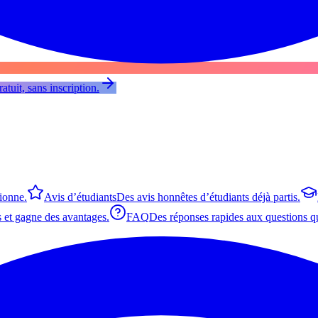
atuit, sans inscription.
tionne.
Avis d’étudiants
Des avis honnêtes d’étudiants déjà partis.
 et gagne des avantages.
FAQ
Des réponses rapides aux questions qu