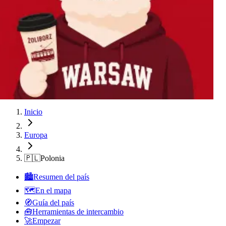
Lodz
Varsovia
Cracovia
Lodz
Varsovia
Cracovia
Lodz
Varsovia
Cracovia
Lodz
Varsovia
Inicio
Europa
🇵🇱
Polonia
🏙️
Resumen del país
🗺️
En el mapa
🧭
Guía del país
🧰
Herramientas de intercambio
🚀
Empezar