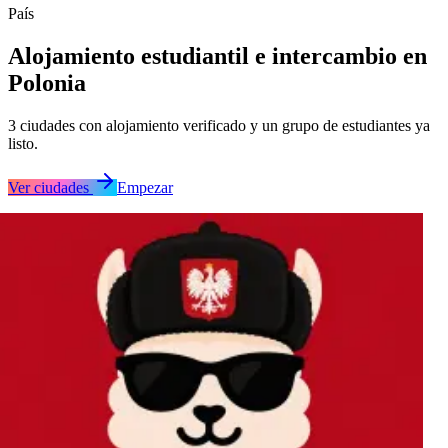
País
Alojamiento estudiantil e intercambio en
Polonia
3
ciudades
con alojamiento verificado y un grupo de estudiantes ya
listo.
Ver ciudades
Empezar
Cracovia
Lodz
Varsovia
Cracovia
Lodz
Varsovia
Cracovia
Lodz
Varsovia
Cracovia
Lodz
Varsovia
Cracovia