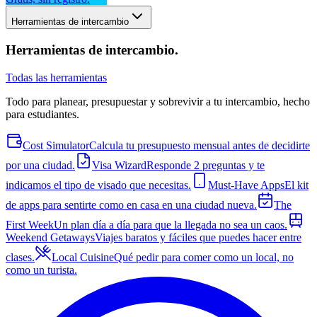
Herramientas de intercambio
Herramientas de intercambio
.
Todas las herramientas
Todo para planear, presupuestar y sobrevivir a tu intercambio, hecho
para estudiantes.
Cost Simulator
Calcula tu presupuesto mensual antes de decidirte
por una ciudad.
Visa Wizard
Responde 2 preguntas y te
indicamos el tipo de visado que necesitas.
Must-Have Apps
El kit
de apps para sentirte como en casa en una ciudad nueva.
The
First Week
Un plan día a día para que la llegada no sea un caos.
Weekend Getaways
Viajes baratos y fáciles que puedes hacer entre
clases.
Local Cuisine
Qué pedir para comer como un local, no
como un turista.