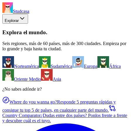
Studcasa
Explorar
Explora el mundo
.
Seis regiones, más de 60 países, más de 300 ciudades. Empieza por
lo grande y baja hasta tu ciudad.
Norteamérica
Sudamérica
Europa
África
Oriente Medio
Asia
¿No sabes adónde ir?
Where do you wanna go?
Responde 5 preguntas rápidas y
consigue tu top 5 de países, en cualquier parte del mundo.
Country Comparator
¿Dudas entre dos países? Ponlos frente a frente
y descubre cuál es el tuyo.