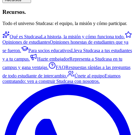
Recursos
.
Todo el universo Studcasa: el equipo, la misión y cómo participar.
Qué es Studcasa
La historia, la misión y cómo funciona todo.
Opiniones de estudiantes
Opiniones honestas de estudiantes que ya
se fueron.
Para socios educativos
Lleva Studcasa a tus estudiantes
y a tu campus.
Hazte embajador
Representa a Studcasa en tu
campus y gana ventajas.
FAQ
Respuestas rápidas a las preguntas
de todo estudiante de intercambio.
Únete al equipo
Estamos
contratando: ven a construir Studcasa con nosotros.