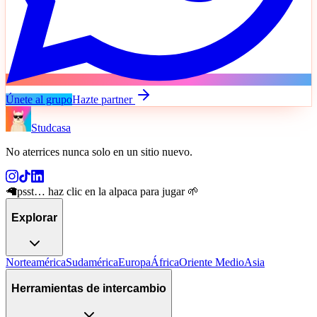
Únete al grupo
Hazte partner
Studcasa
No aterrices nunca solo en un sitio nuevo
.
🦙
psst… haz clic en la alpaca para jugar 🌱
Explorar
Norteamérica
Sudamérica
Europa
África
Oriente Medio
Asia
Herramientas de intercambio