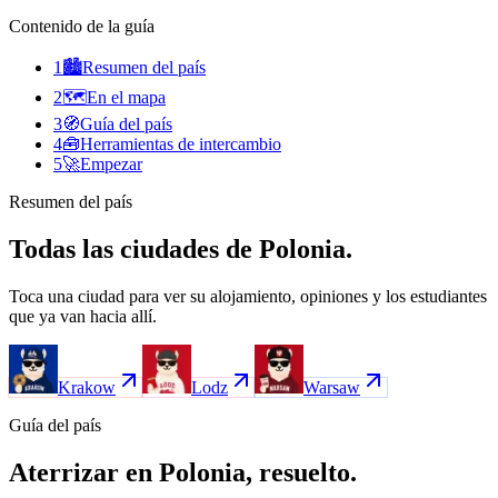
Contenido de la guía
1
🏙️
Resumen del país
2
🗺️
En el mapa
3
🧭
Guía del país
4
🧰
Herramientas de intercambio
5
🚀
Empezar
Resumen del país
Todas las ciudades de Polonia.
Toca una ciudad para ver su alojamiento, opiniones y los estudiantes
que ya van hacia allí.
Krakow
Lodz
Warsaw
Guía del país
Aterrizar en Polonia, resuelto.