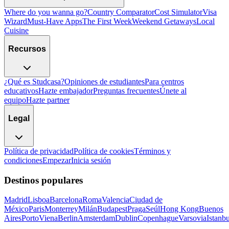
Where do you wanna go?
Country Comparator
Cost Simulator
Visa
Wizard
Must-Have Apps
The First Week
Weekend Getaways
Local
Cuisine
Recursos
¿Qué es Studcasa?
Opiniones de estudiantes
Para centros
educativos
Hazte embajador
Preguntas frecuentes
Únete al
equipo
Hazte partner
Legal
Política de privacidad
Política de cookies
Términos y
condiciones
Empezar
Inicia sesión
Destinos populares
Madrid
Lisboa
Barcelona
Roma
Valencia
Ciudad de
México
Paris
Monterrey
Milán
Budapest
Praga
Seúl
Hong Kong
Buenos
Aires
Porto
Viena
Berlin
Amsterdam
Dublin
Copenhague
Varsovia
Istanbu