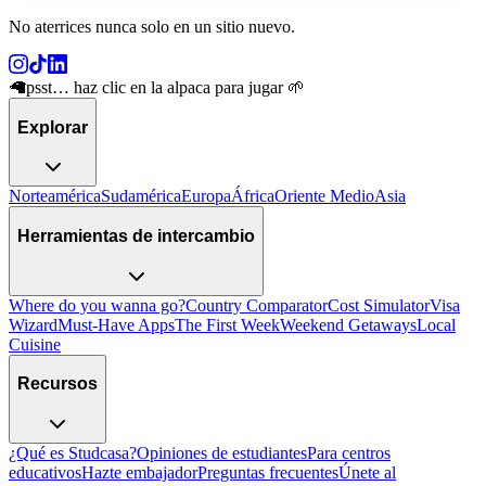
No aterrices nunca solo en un sitio nuevo
.
🦙
psst… haz clic en la alpaca para jugar 🌱
Explorar
Norteamérica
Sudamérica
Europa
África
Oriente Medio
Asia
Herramientas de intercambio
Where do you wanna go?
Country Comparator
Cost Simulator
Visa
Wizard
Must-Have Apps
The First Week
Weekend Getaways
Local
Cuisine
Recursos
¿Qué es Studcasa?
Opiniones de estudiantes
Para centros
educativos
Hazte embajador
Preguntas frecuentes
Únete al