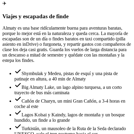
✈️
Viajes y escapadas de finde
Almaty es una base ridículamente buena para aventuras baratas,
porque lo mejor está en la naturaleza y queda cerca. La mayoría de
escapadas son de un día o findes baratos en taxi compartido (pilla
asiento en inDrive) o furgoneta, y repartir gastos con compañeros de
clase los deja casi gratis. Guarda los vuelos de larga distancia para
un descanso a mitad de semestre y quédate con las montañas y la
estepa los findes.
Shymbulak y Medeu, pistas de esquí y una pista de
patinaje en altura, a 40 min de Almaty
Big Almaty Lake, un lago alpino turquesa, a un corto
trayecto de bus más caminata
Cañón de Charyn, un mini Gran Cañón, a 3-4 horas en
coche al este
Lagos Kolsai y Kaindy, lagos de montaña y un bosque
hundido, un finde a lo grande
Turkistán, un mausoleo de la Ruta de la Seda declarado
UNESCO, vale el tren nocturno hacia el sur