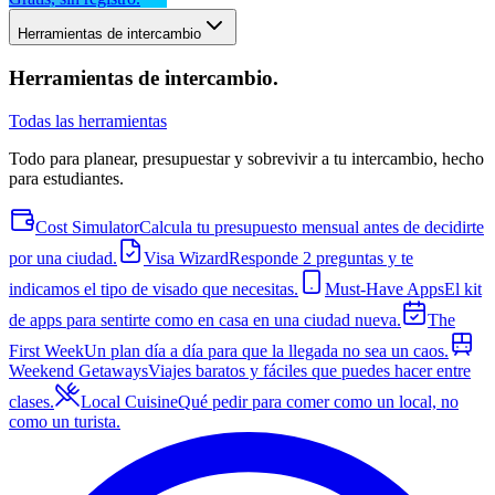
Herramientas de intercambio
Herramientas de intercambio
.
Todas las herramientas
Todo para planear, presupuestar y sobrevivir a tu intercambio, hecho
para estudiantes.
Cost Simulator
Calcula tu presupuesto mensual antes de decidirte
por una ciudad.
Visa Wizard
Responde 2 preguntas y te
indicamos el tipo de visado que necesitas.
Must-Have Apps
El kit
de apps para sentirte como en casa en una ciudad nueva.
The
First Week
Un plan día a día para que la llegada no sea un caos.
Weekend Getaways
Viajes baratos y fáciles que puedes hacer entre
clases.
Local Cuisine
Qué pedir para comer como un local, no
como un turista.