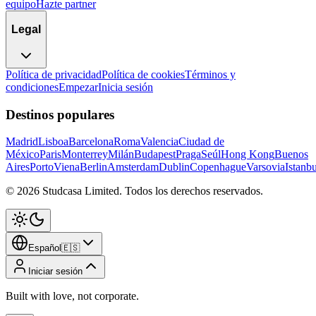
equipo
Hazte partner
Legal
Política de privacidad
Política de cookies
Términos y
condiciones
Empezar
Inicia sesión
Destinos populares
Madrid
Lisboa
Barcelona
Roma
Valencia
Ciudad de
México
Paris
Monterrey
Milán
Budapest
Praga
Seúl
Hong Kong
Buenos
Aires
Porto
Viena
Berlin
Amsterdam
Dublin
Copenhague
Varsovia
Istanbu
©
2026
Studcasa Limited.
Todos los derechos reservados.
Español
🇪🇸
Iniciar sesión
Built with love, not corporate.