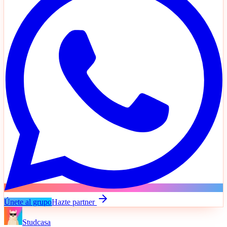
Únete al grupo
Hazte partner
Studcasa