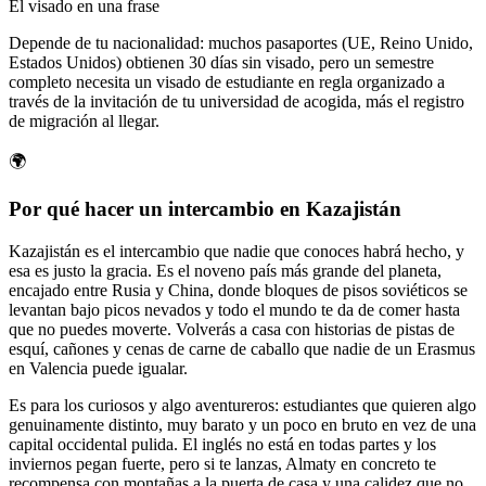
El visado en una frase
Depende de tu nacionalidad: muchos pasaportes (UE, Reino Unido,
Estados Unidos) obtienen 30 días sin visado, pero un semestre
completo necesita un visado de estudiante en regla organizado a
través de la invitación de tu universidad de acogida, más el registro
de migración al llegar.
🌍
Por qué hacer un intercambio en Kazajistán
Kazajistán es el intercambio que nadie que conoces habrá hecho, y
esa es justo la gracia. Es el noveno país más grande del planeta,
encajado entre Rusia y China, donde bloques de pisos soviéticos se
levantan bajo picos nevados y todo el mundo te da de comer hasta
que no puedes moverte. Volverás a casa con historias de pistas de
esquí, cañones y cenas de carne de caballo que nadie de un Erasmus
en Valencia puede igualar.
Es para los curiosos y algo aventureros: estudiantes que quieren algo
genuinamente distinto, muy barato y un poco en bruto en vez de una
capital occidental pulida. El inglés no está en todas partes y los
inviernos pegan fuerte, pero si te lanzas, Almaty en concreto te
recompensa con montañas a la puerta de casa y una calidez que no