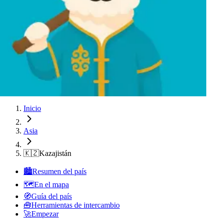
Almaty
Almaty
Almaty
Almaty
Almaty
Almaty
Almaty
Almaty
Almaty
Almaty
Almaty
Inicio
Asia
🇰🇿
Kazajistán
🏙️
Resumen del país
🗺️
En el mapa
🧭
Guía del país
🧰
Herramientas de intercambio
🚀
Empezar