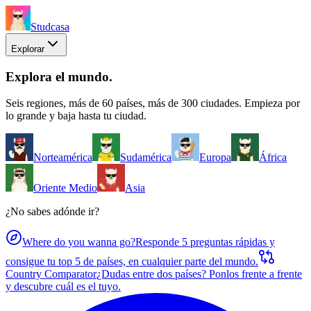
Studcasa
Explorar
Explora el mundo
.
Seis regiones, más de 60 países, más de 300 ciudades. Empieza por
lo grande y baja hasta tu ciudad.
Norteamérica
Sudamérica
Europa
África
Oriente Medio
Asia
¿No sabes adónde ir?
Where do you wanna go?
Responde 5 preguntas rápidas y
consigue tu top 5 de países, en cualquier parte del mundo.
Country Comparator
¿Dudas entre dos países? Ponlos frente a frente
y descubre cuál es el tuyo.