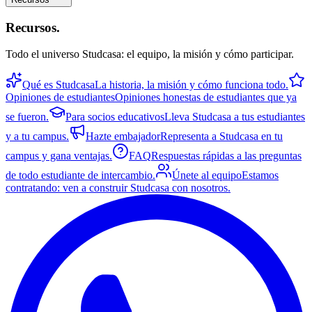
Recursos
.
Todo el universo Studcasa: el equipo, la misión y cómo participar.
Qué es Studcasa
La historia, la misión y cómo funciona todo.
Opiniones de estudiantes
Opiniones honestas de estudiantes que ya
se fueron.
Para socios educativos
Lleva Studcasa a tus estudiantes
y a tu campus.
Hazte embajador
Representa a Studcasa en tu
campus y gana ventajas.
FAQ
Respuestas rápidas a las preguntas
de todo estudiante de intercambio.
Únete al equipo
Estamos
contratando: ven a construir Studcasa con nosotros.