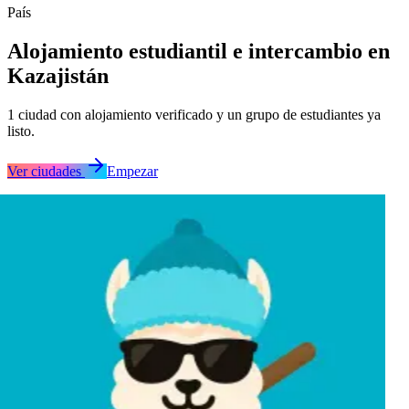
País
Alojamiento estudiantil e intercambio en
Kazajistán
1
ciudad
con alojamiento verificado y un grupo de estudiantes ya
listo.
Ver ciudades
Empezar
Almaty
Almaty
Almaty
Almaty
Almaty
Almaty
Almaty
Almaty
Almaty
Almaty
Almaty
Almaty
Almaty