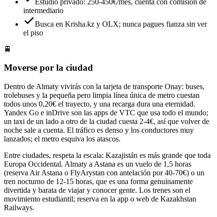
Estudio privado: 250-450€/mes, cuenta con comisión de
intermediario
Busca en Krisha.kz y OLX; nunca pagues fianza sin ver
el piso
🚆
Moverse por la ciudad
Dentro de Almaty vivirás con la tarjeta de transporte Onay: buses,
trolebuses y la pequeña pero limpia línea única de metro cuestan
todos unos 0,20€ el trayecto, y una recarga dura una eternidad.
Yandex Go e inDrive son las apps de VTC que usa todo el mundo;
un taxi de un lado a otro de la ciudad cuesta 2-4€, así que volver de
noche sale a cuenta. El tráfico es denso y los conductores muy
lanzados; el metro esquiva los atascos.
Entre ciudades, respeta la escala: Kazajistán es más grande que toda
Europa Occidental. Almaty a Astana es un vuelo de 1,5 horas
(reserva Air Astana o FlyArystan con antelación por 40-70€) o un
tren nocturno de 12-15 horas, que es una forma genuinamente
divertida y barata de viajar y conocer gente. Los trenes son el
movimiento estudiantil; reserva en la app o web de Kazakhstan
Railways.