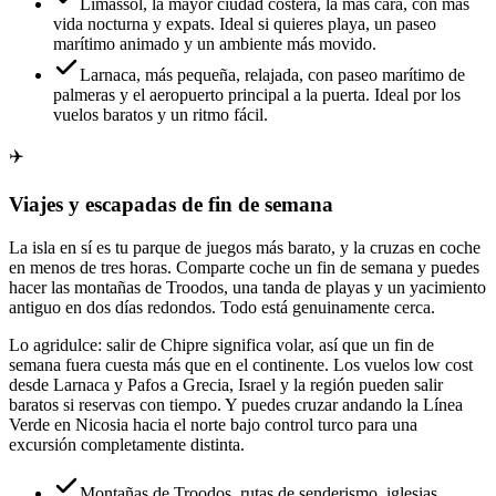
Limassol, la mayor ciudad costera, la más cara, con más
vida nocturna y expats. Ideal si quieres playa, un paseo
marítimo animado y un ambiente más movido.
Larnaca, más pequeña, relajada, con paseo marítimo de
palmeras y el aeropuerto principal a la puerta. Ideal por los
vuelos baratos y un ritmo fácil.
✈️
Viajes y escapadas de fin de semana
La isla en sí es tu parque de juegos más barato, y la cruzas en coche
en menos de tres horas. Comparte coche un fin de semana y puedes
hacer las montañas de Troodos, una tanda de playas y un yacimiento
antiguo en dos días redondos. Todo está genuinamente cerca.
Lo agridulce: salir de Chipre significa volar, así que un fin de
semana fuera cuesta más que en el continente. Los vuelos low cost
desde Larnaca y Pafos a Grecia, Israel y la región pueden salir
baratos si reservas con tiempo. Y puedes cruzar andando la Línea
Verde en Nicosia hacia el norte bajo control turco para una
excursión completamente distinta.
Montañas de Troodos, rutas de senderismo, iglesias