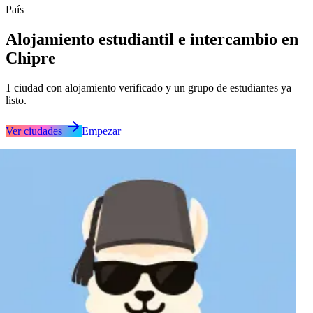
País
Alojamiento estudiantil e intercambio en
Chipre
1
ciudad
con alojamiento verificado y un grupo de estudiantes ya
listo.
Ver ciudades
Empezar
Nicosia
Nicosia
Nicosia
Nicosia
Nicosia
Nicosia
Nicosia
Nicosia
Nicosia
Nicosia
Nicosia
Nicosia
Nicosia