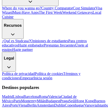
Where do you wanna go?
Country Comparator
Cost Simulator
Visa
Wizard
Must-Have Apps
The First Week
Weekend Getaways
Local
Cuisine
Recursos
¿Qué es Studcasa?
Opiniones de estudiantes
Para centros
educativos
Hazte embajador
Preguntas frecuentes
Únete al
equipo
Hazte partner
Legal
Política de privacidad
Política de cookies
Términos y
condiciones
Empezar
Inicia sesión
Destinos populares
Madrid
Lisboa
Barcelona
Roma
Valencia
Ciudad de
México
Paris
Monterrey
Milán
Budapest
Praga
Seúl
Hong Kong
Buenos
Aires
Porto
Viena
Berlin
Amsterdam
Dublin
Copenhague
Varsovia
Istanbu