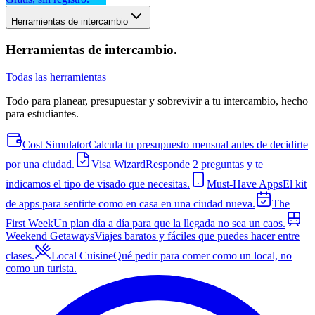
Herramientas de intercambio
Herramientas de intercambio
.
Todas las herramientas
Todo para planear, presupuestar y sobrevivir a tu intercambio, hecho
para estudiantes.
Cost Simulator
Calcula tu presupuesto mensual antes de decidirte
por una ciudad.
Visa Wizard
Responde 2 preguntas y te
indicamos el tipo de visado que necesitas.
Must-Have Apps
El kit
de apps para sentirte como en casa en una ciudad nueva.
The
First Week
Un plan día a día para que la llegada no sea un caos.
Weekend Getaways
Viajes baratos y fáciles que puedes hacer entre
clases.
Local Cuisine
Qué pedir para comer como un local, no
como un turista.