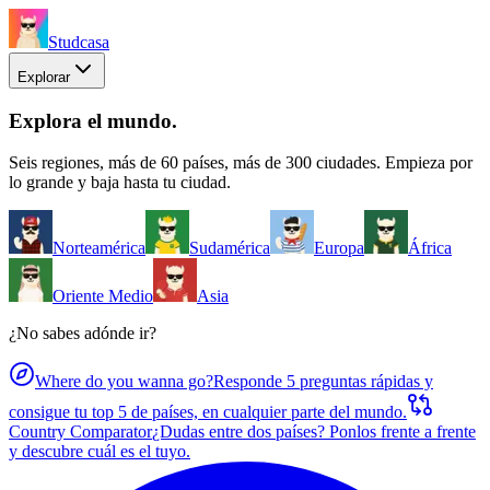
Studcasa
Explorar
Explora el mundo
.
Seis regiones, más de 60 países, más de 300 ciudades. Empieza por
lo grande y baja hasta tu ciudad.
Norteamérica
Sudamérica
Europa
África
Oriente Medio
Asia
¿No sabes adónde ir?
Where do you wanna go?
Responde 5 preguntas rápidas y
consigue tu top 5 de países, en cualquier parte del mundo.
Country Comparator
¿Dudas entre dos países? Ponlos frente a frente
y descubre cuál es el tuyo.