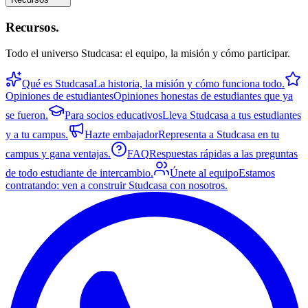
Recursos
.
Todo el universo Studcasa: el equipo, la misión y cómo participar.
Qué es Studcasa
La historia, la misión y cómo funciona todo.
Opiniones de estudiantes
Opiniones honestas de estudiantes que ya
se fueron.
Para socios educativos
Lleva Studcasa a tus estudiantes
y a tu campus.
Hazte embajador
Representa a Studcasa en tu
campus y gana ventajas.
FAQ
Respuestas rápidas a las preguntas
de todo estudiante de intercambio.
Únete al equipo
Estamos
contratando: ven a construir Studcasa con nosotros.