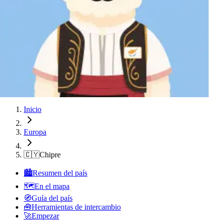
Nicosia
Nicosia
Nicosia
Nicosia
Nicosia
Nicosia
Nicosia
Nicosia
Nicosia
Nicosia
Nicosia
Inicio
Europa
🇨🇾
Chipre
🏙️
Resumen del país
🗺️
En el mapa
🧭
Guía del país
🧰
Herramientas de intercambio
🚀
Empezar