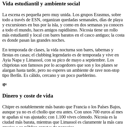
Vida estudiantil y ambiente social
La escena es pequeña pero muy unida. Los grupos Erasmus, sobre
todo a través de ESN, organizan quedadas semanales, días de playa
y excursiones en bus por la isla, y como en dos semanas ya conoces
a todo el mundo, haces amigos rapidísimo. Nicosia tiene un rollo
más estudiantil y local con bares baratos en el casco antiguo; la costa
es donde pasan las grandes noches.
En temporada de clases, la vida nocturna son bares, tabernas y
fiestas en casas; el clubbing legendario es de temporada y vive en
Ayia Napa y Limassol, con su pico de mayo a septiembre. Los
chipriotas son famosos por lo acogedores que son y los planes se
alargan hasta tarde, pero no esperes un ambiente de rave non-stop
tipo Berlín. Es cálido, cercano y un poco pueblerino.
💸
Dinero y coste de vida
Chipre es notablemente más barato que Francia o los Países Bajos,
aunque ya no es el chollo que era antes. Con unos 700 euros al mes
te apañas si vas ajustado; con 1.100 vives cómodo. Nicosia es la
ciudad más barata, mientras que Limassol es claramente la más cara