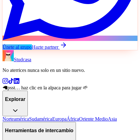
Únete al grupo
Hazte partner
Studcasa
No aterrices nunca solo en un sitio nuevo
.
🦙
psst… haz clic en la alpaca para jugar 🌱
Explorar
Norteamérica
Sudamérica
Europa
África
Oriente Medio
Asia
Herramientas de intercambio