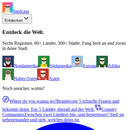
Studcasa
Entdecken
Entdeck die Welt
.
Sechs Regionen, 60+ Länder, 300+ Städte. Fang breit an und zoom
in deine Stadt.
Nordamerika
Südamerika
Europa
Afrika
Naher Osten
Asien
Noch unsicher, wohin?
Where do you wanna go?
Beantworte 5 schnelle Fragen und
bekomm deine Top 5 Länder, überall auf der Welt.
Country
Comparator
Zwischen zwei Ländern hin- und hergerissen? Stell sie
nebeneinander und sieh, welches deins ist.