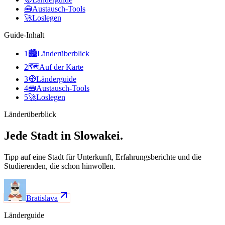
🧰
Austausch-Tools
🚀
Loslegen
Guide-Inhalt
1
🏙️
Länderüberblick
2
🗺️
Auf der Karte
3
🧭
Länderguide
4
🧰
Austausch-Tools
5
🚀
Loslegen
Länderüberblick
Jede Stadt in Slowakei.
Tipp auf eine Stadt für Unterkunft, Erfahrungsberichte und die
Studierenden, die schon hinwollen.
Bratislava
Länderguide