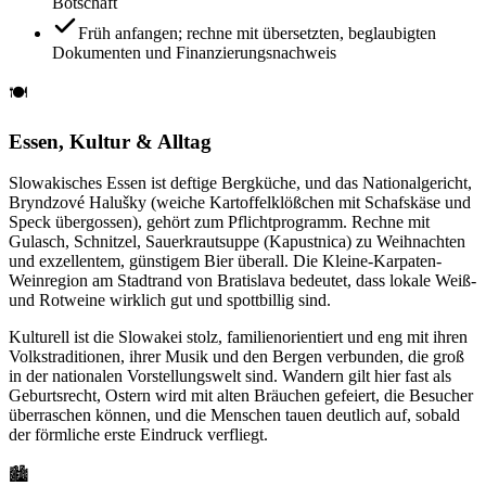
Botschaft
Früh anfangen; rechne mit übersetzten, beglaubigten
Dokumenten und Finanzierungsnachweis
🍽️
Essen, Kultur & Alltag
Slowakisches Essen ist deftige Bergküche, und das Nationalgericht,
Bryndzové Halušky (weiche Kartoffelklößchen mit Schafskäse und
Speck übergossen), gehört zum Pflichtprogramm. Rechne mit
Gulasch, Schnitzel, Sauerkrautsuppe (Kapustnica) zu Weihnachten
und exzellentem, günstigem Bier überall. Die Kleine-Karpaten-
Weinregion am Stadtrand von Bratislava bedeutet, dass lokale Weiß-
und Rotweine wirklich gut und spottbillig sind.
Kulturell ist die Slowakei stolz, familienorientiert und eng mit ihren
Volkstraditionen, ihrer Musik und den Bergen verbunden, die groß
in der nationalen Vorstellungswelt sind. Wandern gilt hier fast als
Geburtsrecht, Ostern wird mit alten Bräuchen gefeiert, die Besucher
überraschen können, und die Menschen tauen deutlich auf, sobald
der förmliche erste Eindruck verfliegt.
🏙️