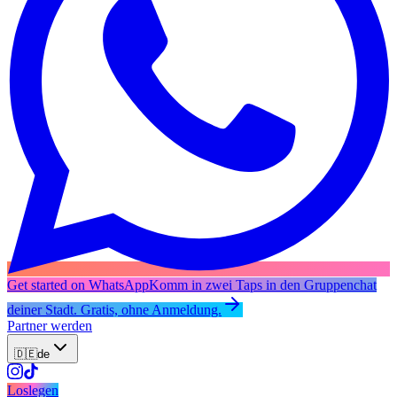
Get started on WhatsApp
Komm in zwei Taps in den Gruppenchat
deiner Stadt. Gratis, ohne Anmeldung.
Partner werden
🇩🇪
de
Loslegen