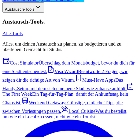
Austausch-Tools
Austausch-Tools
.
Alle Tools
Alles, um deinen Austausch zu planen, zu budgetieren und zu
überleben. Gemacht für Studis.
Cost Simulator
Überschlag dein Monatsbudget, bevor du dich für
eine Stadt entscheidest.
Visa Wizard
Beantworte 2 Fragen, wir
zeigen dir die richtige Art von Visum.
Must-Have Apps
Das
Handy-Setup, mit dem sich eine neue Stadt wie zuhause anfühlt.
The First Week
Ein Tag-für-Tag-Plan, damit der Ankunftstag kein
Chaos ist.
Weekend Getaways
Günstige, einfache Trips, die
zwischen Vorlesungen passen.
Local Cuisine
Was du bestellst,
um wie ein Local zu essen, nicht wie ein Tourist.