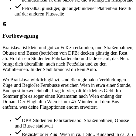
Petržalka: günstiger, gut angebundener Plattenbau-Bezirk
auf der anderen Flussseite
🚆
Fortbewegung
Bratislava ist klein und gut zu Fuß zu erkunden, und Straßenbahnen,
Obusse und Busse (betrieben von DPB) decken günstig den Rest
ab. Hol dir ein Studenten-Fahrkartenabo und lade es auf; das Netz
bringt dich überallhin, auch nach Petržalka und zu den
Wohnheimen. In der Stadt brauchst du kein Auto.
Wo Bratislava wirklich glänzt, sind die regionalen Verbindungen.
Züge und RegioJet-Fernbusse erreichen Wien in etwa einer Stunde,
Budapest in zweieinhalb, Prag in vier, oft für kleines Geld. Im
Sommer gibt es sogar einen Katamaran nach Wien entlang der
Donau. Der Flughafen Wien ist nur 45 Minuten mit dem Bus
entfernt, was deine Flugoptionen enorm erweitert.
DPB-Studenten-Fahrkartenabo: Straßenbahnen, Obusse
und Busse stadtweit
RegioJet oder Zug: Wien in ca. 1 Std., Budapest in ca. 2,5