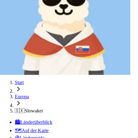
Bratislava
Bratislava
Bratislava
Bratislava
Bratislava
Bratislava
Bratislava
Bratislava
Bratislava
Bratislava
Bratislava
Bratislava
Bratislava
Start
Europa
🇸🇰
Slowakei
🏙️
Länderüberblick
🗺️
Auf der Karte
🧭
Länderguide