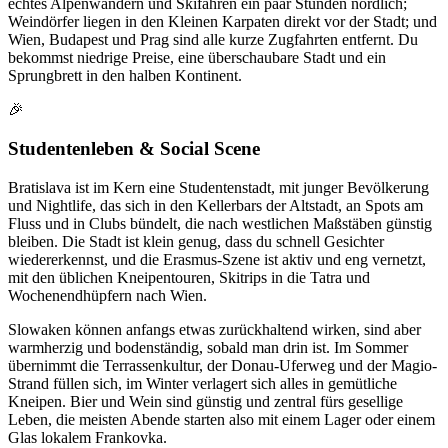
echtes Alpenwandern und Skifahren ein paar Stunden nördlich;
Weindörfer liegen in den Kleinen Karpaten direkt vor der Stadt; und
Wien, Budapest und Prag sind alle kurze Zugfahrten entfernt. Du
bekommst niedrige Preise, eine überschaubare Stadt und ein
Sprungbrett in den halben Kontinent.
🎉
Studentenleben & Social Scene
Bratislava ist im Kern eine Studentenstadt, mit junger Bevölkerung
und Nightlife, das sich in den Kellerbars der Altstadt, an Spots am
Fluss und in Clubs bündelt, die nach westlichen Maßstäben günstig
bleiben. Die Stadt ist klein genug, dass du schnell Gesichter
wiedererkennst, und die Erasmus-Szene ist aktiv und eng vernetzt,
mit den üblichen Kneipentouren, Skitrips in die Tatra und
Wochenendhüpfern nach Wien.
Slowaken können anfangs etwas zurückhaltend wirken, sind aber
warmherzig und bodenständig, sobald man drin ist. Im Sommer
übernimmt die Terrassenkultur, der Donau-Uferweg und der Magio-
Strand füllen sich, im Winter verlagert sich alles in gemütliche
Kneipen. Bier und Wein sind günstig und zentral fürs gesellige
Leben, die meisten Abende starten also mit einem Lager oder einem
Glas lokalem Frankovka.