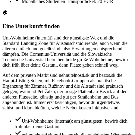
Monatliches Studenten-Transportticket: 20 EUR
🏠
Eine Unterkunft finden
Uni-Wohnheime (internát) sind der günstigste Weg und die
Standard-Landing-Zone für Austauschstudierende, auch wenn die
älteren einfach und geteilt sind, also Erwartungen entsprechend
dämpfen. Die Comenius-Universität und die Slowakische
Technische Universität betreiben beide große Wohnheime; bewirb
dich früh über deine Gastuni, denn Plätze gehen schnell weg.
Auf dem privaten Markt sind nehnutelnosti.sk und bazos.sk die
Haupt-Listing-Seiten, mit Facebook-Gruppen als praktische
Ergänzung für Zimmer. Ružinov und die Altstadt sind praktisch
gelegen, während Petržalka, der riesige Plattenbau-Bezirk auf der
anderen Flussseite, günstig und gut per Straßenbahn und Bus
angebunden ist. Immer erst besichtigen, bevor du irgendetwas
zahlst, und klar abklären, welche Nebenkosten inklusive sind.
Uni-Wohnheime (internát): am günstigsten, bewirb dich
früh über deine Gastuni
nehnutelnosti.sk und bazos.sk: die wichtigsten Mietportale