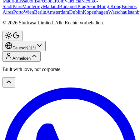
Madrid
Lissabon
Barcelona
Rom
Valencia
Mexiko-
Stadt
Paris
Monterrey
Mailand
Budapest
Prag
Seoul
Hong Kong
Buenos
Aires
Porto
Wien
Berlin
Amsterdam
Dublin
Kopenhagen
Warschau
Istanb
©
2026
Studcasa Limited.
Alle Rechte vorbehalten.
Deutsch
🇩🇪
Anmelden
Built with love, not corporate.