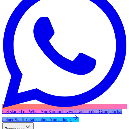
Get started on WhatsApp
Komm in zwei Taps in den Gruppenchat
deiner Stadt. Gratis, ohne Anmeldung.
Ressourcen