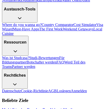
Nordamerika
Südamerika
Europa
Afrika
Naher Osten
Asien
Austausch-Tools
Where do you wanna go?
Country Comparator
Cost Simulator
Visa
Wizard
Must-Have Apps
The First Week
Weekend Getaways
Local
Cuisine
Ressourcen
Was ist Studcasa?
Studi-Bewertungen
Für
Bildungspartner
Botschafter werden
FAQ
Werd Teil des
Teams
Partner werden
Rechtliches
Datenschutz
Cookie-Richtlinie
AGB
Loslegen
Anmelden
Beliebte Ziele