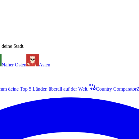
 deine Stadt.
Naher Osten
Asien
m deine Top 5 Länder, überall auf der Welt.
Country Comparator
Z