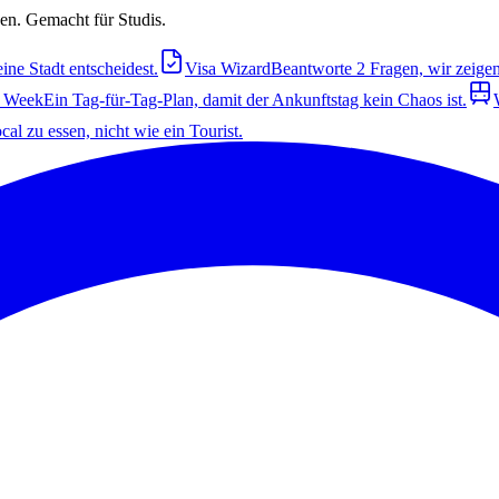
en. Gemacht für Studis.
ine Stadt entscheidest.
Visa Wizard
Beantworte 2 Fragen, wir zeigen 
t Week
Ein Tag-für-Tag-Plan, damit der Ankunftstag kein Chaos ist.
cal zu essen, nicht wie ein Tourist.