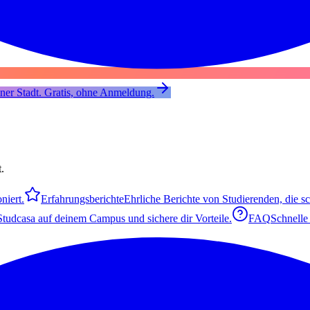
er Stadt. Gratis, ohne Anmeldung.
.
niert.
Erfahrungsberichte
Ehrliche Berichte von Studierenden, die s
 Studcasa auf deinem Campus und sichere dir Vorteile.
FAQ
Schnelle