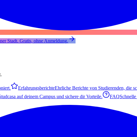
er Stadt. Gratis, ohne Anmeldung.
.
niert.
Erfahrungsberichte
Ehrliche Berichte von Studierenden, die s
 Studcasa auf deinem Campus und sichere dir Vorteile.
FAQ
Schnelle