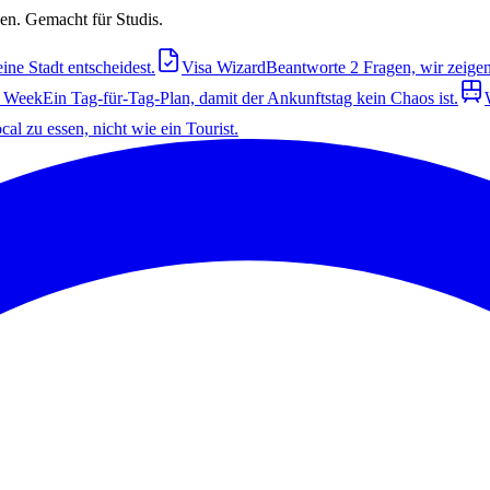
en. Gemacht für Studis.
ine Stadt entscheidest.
Visa Wizard
Beantworte 2 Fragen, wir zeigen 
t Week
Ein Tag-für-Tag-Plan, damit der Ankunftstag kein Chaos ist.
cal zu essen, nicht wie ein Tourist.