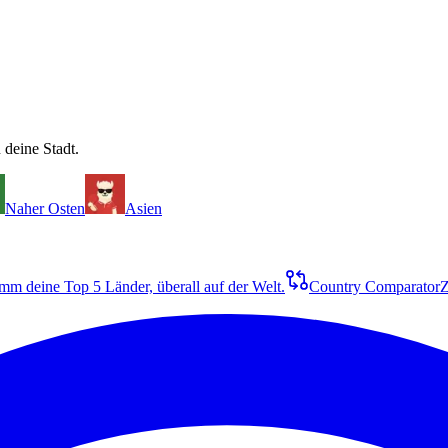
 deine Stadt.
Naher Osten
Asien
m deine Top 5 Länder, überall auf der Welt.
Country Comparator
Z